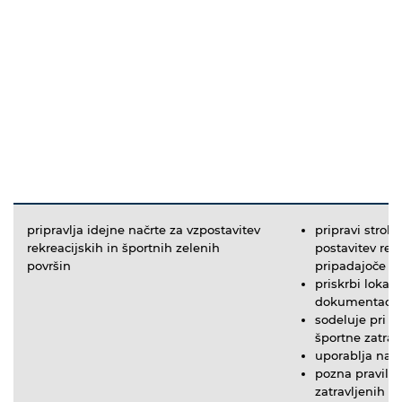
pripravlja idejne načrte za vzpostavitev
pripravi strok
rekreacijskih in športnih zelenih
postavitev rekr
površin
pripadajoče 
priskrbi lokac
dokumentacijo 
sodeluje pri i
športne zatrav
uporablja načr
pozna pravila 
zatravljenih o