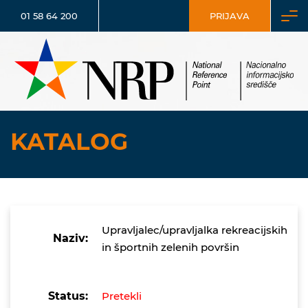
01 58 64 200
PRIJAVA
KATALOG
Upravljalec/upravljalka rekreacijskih
Naziv:
in športnih zelenih površin
Status:
Pretekli