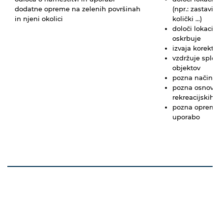
dodatne opreme na zelenih površinah
(npr.: zastavic
in njeni okolici
količki …)
določi lokacije
oskrbuje
izvaja korektur
vzdržuje sploš
objektov
pozna načine v
pozna osnove ig
rekreacijskih 
pozna opremo p
uporabo