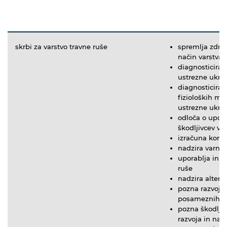
skrbi za varstvo travne ruše
spremlja zdrav
način varstva i
diagnosticira 
ustrezne ukre
diagnosticira 
fizioloških mo
ustrezne ukre
odloča o upora
škodljivcev v 
izračuna konc
nadzira varno 
uporablja in o
ruše
nadzira altern
pozna razvoj p
posameznih fa
pozna škodlji
razvoja in nač