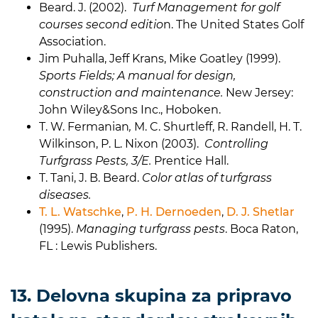
Beard. J. (2002).
Turf Management for golf
courses second editio
n. The United States Golf
Association.
Jim Puhalla, Jeff Krans, Mike Goatley (1999).
Sports Fields; A manual for design,
construction and maintenance
.
New Jersey:
John Wiley&Sons Inc., Hoboken.
T. W. Fermanian
,
M. C. Shurtleff, R. Randell, H. T.
Wilkinson, P. L. Nixon (2003).
Controlling
Turfgrass Pests, 3/E.
Prentice Hall.
T. Tani, J. B. Beard.
Color atlas of turfgrass
diseases.
T. L. Watschke
,
P. H. Dernoeden
,
D. J. Shetlar
(1995).
Managing turfgrass pests
. Boca Raton,
FL : Lewis Publishers.
13. Delovna skupina za pripravo