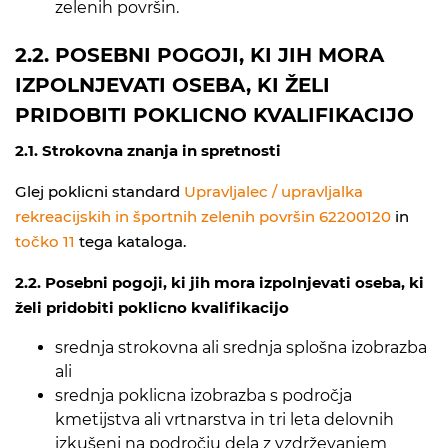
zelenih površin.
2.2. POSEBNI POGOJI, KI JIH MORA
IZPOLNJEVATI OSEBA, KI ŽELI
PRIDOBITI POKLICNO KVALIFIKACIJO
2.1.
Strokovna znanja in spretnosti
Glej poklicni standard
Upravljalec / upravljalka
rekreacijskih in športnih zelenih površin 62200120
in
točko 11
tega kataloga.
2.2.
Posebni pogoji, ki jih mora izpolnjevati oseba, ki
želi pridobiti poklicno kvalifikacijo
srednja strokovna ali srednja splošna izobrazba
ali
srednja poklicna izobrazba s področja
kmetijstva ali vrtnarstva in tri leta delovnih
izkušenj na področju dela z vzdrževanjem