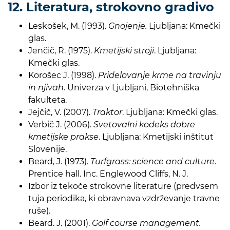
12. Literatura, strokovno gradivo
Leskošek, M. (1993).
Gnojenje.
Ljubljana: Kmečki
glas.
Jenčič, R. (1975).
Kmetijski stroji
. Ljubljana:
Kmečki glas.
Korošec J. (1998).
Pridelovanje krme na travinju
in njivah
. Univerza v Ljubljani, Biotehniška
fakulteta.
Jejčič, V. (2007).
Traktor
. Ljubljana: Kmečki glas.
Verbič J. (2006).
Svetovalni kodeks dobre
kmetijske prakse
. Ljubljana: Kmetijski inštitut
Slovenije.
Beard, J. (1973).
Turfgrass: science and culture
.
Prentice hall. Inc. Englewood Cliffs, N. J.
Izbor iz tekoče strokovne literature (predvsem
tuja periodika, ki obravnava vzdrževanje travne
ruše).
Beard. J. (2001).
Golf course management.