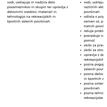
vodi, usklajuje in nadzira delo
vodi, usklajuj
posameznikov in skupin ter upravlja z
različnih aktiv
delovnimi sredstvi, materiali in
površinah
tehnologijo na rekreacijskih in
odloča o pripra
športnih zelenih površinah
semen oz. pola
tratnih površi
rešuje problem
posreduje nav
pomoč
skrbi za pravo
skrbi za strok
upravlja z delo
rekreacijskih 
pozna pogoje z
zelenih površi
pozna delovne
in športnih ze
pozna sisteme 
površinah
pozna tehnolo
rekreacijske i