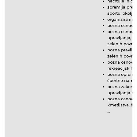
načrtuje in or
spremlja predp
športu, okolju
organizira in 
pozna osnovna 
pozna osnove 
upravljanja, u
zelenih površi
pozna pravila 
zelenih površi
pozna osnovna 
rekreacijskih 
pozna opremo 
športne name
pozna zakonito
upravljanja re
pozna osnovne
kmetijstva, šp
…