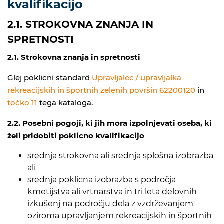
kvalifikacijo
2.1. STROKOVNA ZNANJA IN
SPRETNOSTI
2.1.
Strokovna znanja in spretnosti
Glej poklicni standard
Upravljalec / upravljalka
rekreacijskih in športnih zelenih površin 62200120
in
točko 11
tega kataloga.
2.2.
Posebni pogoji, ki jih mora izpolnjevati oseba, ki
želi pridobiti poklicno kvalifikacijo
srednja strokovna ali srednja splošna izobrazba
ali
srednja poklicna izobrazba s področja
kmetijstva ali vrtnarstva in tri leta delovnih
izkušenj na področju dela z vzdrževanjem
oziroma upravljanjem rekreacijskih in športnih