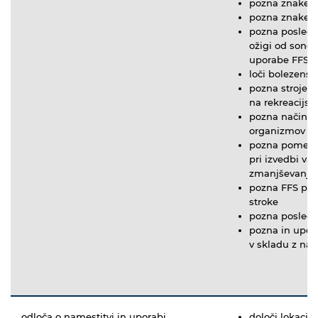
pozna znake po
pozna znake dr
pozna posledic
ožigi od sonca
uporabe FFS in
loči bolezens
pozna stroje, 
na rekreacijsk
pozna načine v
organizmov
pozna pomen p
pri izvedbi va
zmanjševanje š
pozna FFS po 
stroke
pozna posledi
pozna in upošt
v skladu z nav
odloča o namestitvi in uporabi
določi lokacij