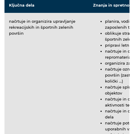
Ključna dela
Znanja in spretnost
načrtuje in organizira upravljanje
planira, vodi, 
rekreacijskih in športnih zelenih
zaposlenih ter
površin
oblikuje strate
športnih zelen
pripravi letni
načrtuje in o
repromaterial
organizira zas
načrtuje oznak
površin (zastav
količki …)
načrtuje sploš
objektov
načrtuje in org
aktivnosti ter
načrtuje in or
dela
načrtuje potek
uporabnih vzdr