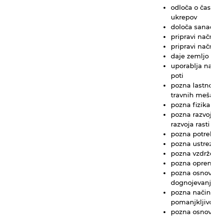
odloča o času 
ukrepov
določa sanaci
pripravi načrt
pripravi načrt
daje zemljo v 
uporablja nap
poti
pozna lastnost
travnih mešani
pozna fizikalne
pozna razvoj t
razvoja rasti
pozna potrebe 
pozna ustrezne
pozna vzdržev
pozna opremo 
pozna osnovne
dognojevanja
pozna načine o
pomanjkljivost
pozna osnovne 