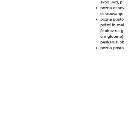
škodljivci, pl
pozna osnovna 
oskrbovanje tr
pozna postopk
polsti in mahu 
čepkov na glob
cm globine) oz
peskanja, obr
pozna postopk