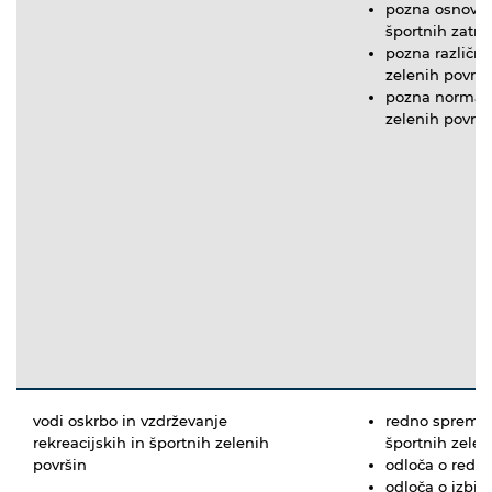
pozna osnovne
športnih zatrav
pozna različne
zelenih površ
pozna normativ
zelenih površ
vodi oskrbo in vzdrževanje
redno spremlja
rekreacijskih in športnih zelenih
športnih zelen
površin
odloča o redne
odloča o izbiri