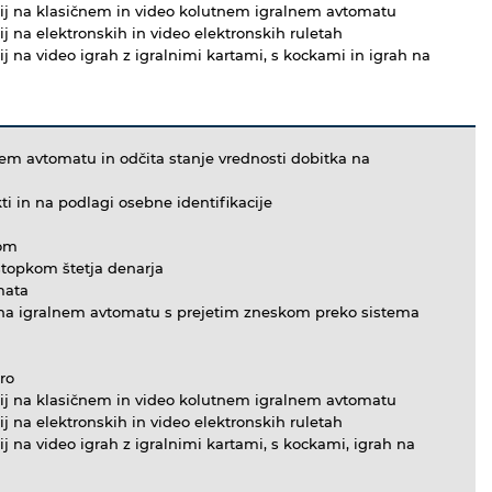
cij na klasičnem in video kolutnem igralnem avtomatu
j na elektronskih in video elektronskih ruletah
j na video igrah z igralnimi kartami, s kockami in igrah na
em avtomatu in odčita stanje vrednosti dobitka na
ti in na podlagi osebne identifikacije
lom
stopkom štetja denarja
mata
i na igralnem avtomatu s prejetim zneskom preko sistema
ro
cij na klasičnem in video kolutnem igralnem avtomatu
j na elektronskih in video elektronskih ruletah
j na video igrah z igralnimi kartami, s kockami, igrah na