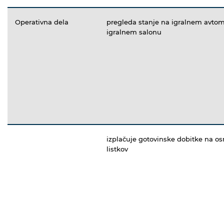
Operativna dela
pregleda stanje na igralnem avtomat
igralnem salonu
izplačuje gotovinske dobitke na osn
listkov