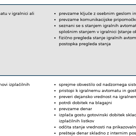
u v igralnici ali
prevzame ključe z osebnim geslom in/a
prevzame komunikacijske pripomočk
seznani se s stanjem igralnih avtomat
splošnim stanjem v igralnici (stanje 
fizično pregleda stanje igralnih avto
postopka pregleda stanja
ovi izplačilnih
sprejme obvestilo od nadzornega sist
pristopi k igralnemu avtomatu in gost
preveri dejansko vrednost na igralne
potrdi dobitek na blagajni
prevzame denar
izplača gostu gotovinski dobitek skla
izplačilnih listkov
odčita stanje vrednosti na prikazoval
prešteje denar skladno z internim po