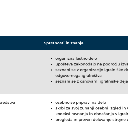
Spretnosti in znanja
organizira lastno delo
upošteva zakonodajo na področju izvaj
seznani se z organizacijo igralniške d
odgovornega igralništva
seznani se z osnovami igralniške deja
sredstva
osebno se pripravi na delo
skrbi za svoj zunanji osebni izgled i
kodeksi ravnanja in obnašanja v igral
pregleda in preveri delovanje strojne