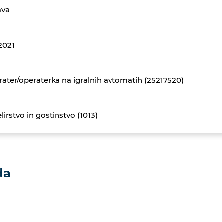
ava
.2021
ater/operaterka na igralnih avtomatih (25217520)
lirstvo in gostinstvo (1013)
da