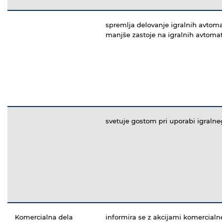
spremlja delovanje igralnih avtoma
manjše zastoje na igralnih avtoma
svetuje gostom pri uporabi igraln
Komercialna dela
informira se z akcijami komercialne