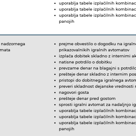
uporablja tabele izplačilnih kombina
uporablja tabele izplačilnih kombinaci
uporablja tabele izplačilnih kombinaci
panojih
o nadzornega
prejme obvestilo o dogodku na igraln
omata
prikazovalnikih igralnih avtomatov
izplača dobitek skladno z internimi ak
natisne potrdilo o dobitku
prevzame denar na blagajni s potrdi
prešteje denar skladno z internim po
pristopi do dobitnega igralnega avto
preveri skladnost dejanske vrednost
nagovori gosta
prešteje denar pred gostom
sprosti igralni avtomat za nadaljnjo ig
uporablja tabele izplačilnih kombina
uporablja tabele izplačilnih kombinaci
uporablja tabele izplačilnih kombinaci
panojih