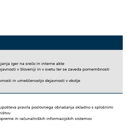
anja iger na srečo in interne akte
ejavnosti v Sloveniji in v svetu ter se zaveda pomembnosti
vnosti in umeščenostjo dejavnosti v okolje
n upošteva pravila poslovnega obnašanja skladno s splošnimi
ništvu
 opreme in računalniških informacijskih sistemov