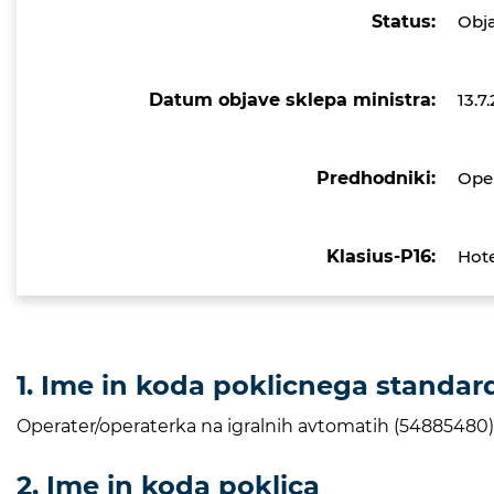
Status:
Obj
Datum objave sklepa ministra:
13.7
Predhodniki:
Oper
Klasius-P16:
Hote
1. Ime in koda poklicnega standar
Operater/operaterka na igralnih avtomatih (54885480)
2. Ime in koda poklica