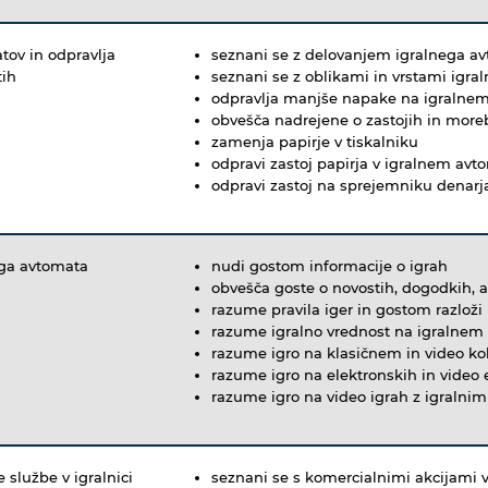
tov in odpravlja
seznani se z delovanjem igralnega av
tih
seznani se z oblikami in vrstami igra
odpravlja manjše napake na igralne
obvešča nadrejene o zastojih in mor
zamenja papirje v tiskalniku
odpravi zastoj papirja v igralnem avt
odpravi zastoj na sprejemniku denarj
ega avtomata
nudi gostom informacije o igrah
obvešča goste o novostih, dogodkih, a
razume pravila iger in gostom razlož
razume igralno vrednost na igralnem
razume igro na klasičnem in video k
razume igro na elektronskih in video 
razume igro na video igrah z igralnim
 službe v igralnici
seznani se s komercialnimi akcijami v