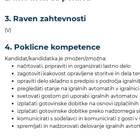
3. Raven zahtevnosti
(V)
4. Poklicne kompetence
Kandidat/kandidatka je zmožen/zmožna:
načrtovati, pripraviti in organizirati lastno delo
zagotoviti kakovost opravljene storitve in dela te
opraviti delo skladno s predpisi s področja igralniš
pregledati stanje na igralnih avtomatih v igralnici
svetovati gostom pri uporabi igralnih avtomatov
izplačati gotovinske dobitke na osnovi izplačilnih 
izplačati gotovinske dobitke preko nadzornega si
komunicirati s sodelavci in komunicirati z gosti 
spremljati in nadzorovati delovanje igralnih avto