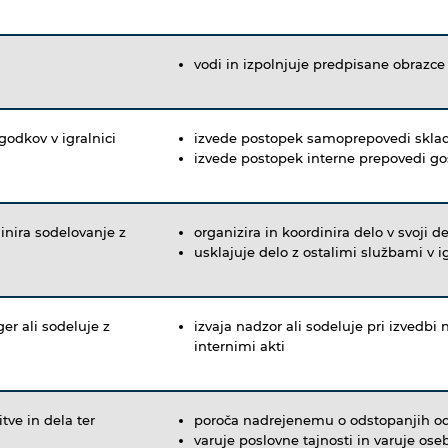
vodi in izpolnjuje predpisane obrazce
godkov v igralnici
izvede postopek samoprepovedi skla
izvede postopek interne prepovedi gos
inira sodelovanje z
organizira in koordinira delo v svoji d
usklajuje delo z ostalimi službami v i
er ali sodeluje z
izvaja nadzor ali sodeluje pri izvedb
internimi akti
tve in dela ter
poroča nadrejenemu o odstopanjih od s
varuje poslovne tajnosti in varuje os