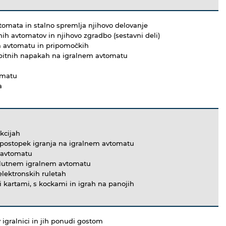
tomata in stalno spremlja njihovo delovanje
lnih avtomatov in njihovo zgradbo (sestavni deli)
m avtomatu in pripomočkih
ebitnih napakah na igralnem avtomatu
omatu
a
kcijah
i postopek igranja na igralnem avtomatu
 avtomatu
olutnem igralnem avtomatu
elektronskih ruletah
i kartami, s kockami in igrah na panojih
 igralnici in jih ponudi gostom