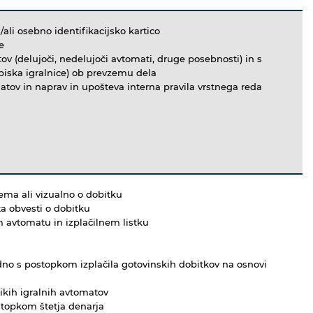
li osebno identifikacijsko kartico
e
ov (delujoči, nedelujoči avtomati, druge posebnosti) in s
obiska igralnice) ob prevzemu dela
matov in naprav in upošteva interna pravila vrstnega reda
ema ali vizualno o dobitku
a obvesti o dobitku
m avtomatu in izplačilnem listku
dno s postopkom izplačila gotovinskih dobitkov na osnovi
nikih igralnih avtomatov
stopkom štetja denarja