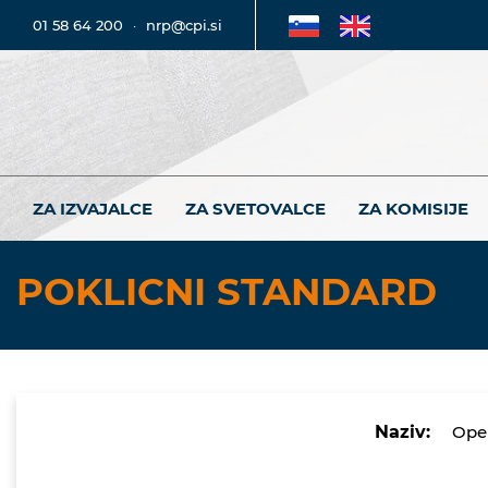
01 58 64 200
·
nrp@cpi.si
ZA IZVAJALCE
ZA SVETOVALCE
ZA KOMISIJE
POKLICNI STANDARD
Naziv:
Oper