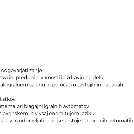
r odgovarjati zanjo
tva in predpisi o varnosti in zdravju pri delu
 ali igralnem salonu in poročati o zastojih in napakah
listkov
stema pri blagajni igralnih avtomatov
v slovenskem in v vsaj enem tujem jeziku
matov in odpravljati manjše zastoje na igralnih avtomatih