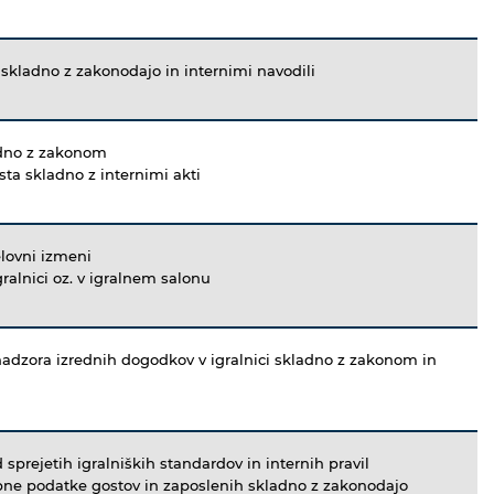
 skladno z zakonodajo in internimi navodili
dno z zakonom
ta skladno z internimi akti
elovni izmeni
gralnici oz. v igralnem salonu
i nadzora izrednih dogodkov v igralnici skladno z zakonom in
prejetih igralniških standardov in internih pravil
ebne podatke gostov in zaposlenih skladno z zakonodajo