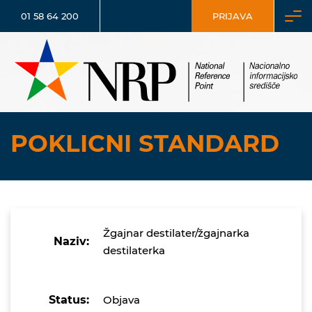
01 58 64 200
PRIJAVA
POKLICNI STANDARD
Žgajnar destilater/žgajnarka
Naziv:
destilaterka
Status:
Objava