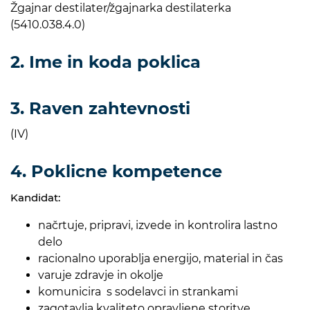
Žgajnar destilater/žgajnarka destilaterka
(5410.038.4.0)
2. Ime in koda poklica
3. Raven zahtevnosti
(IV)
4. Poklicne kompetence
Kandidat:
načrtuje, pripravi, izvede in kontrolira lastno
delo
racionalno uporablja energijo, material in čas
varuje zdravje in okolje
komunicira s sodelavci in strankami
zagotavlja kvaliteto opravljene storitve