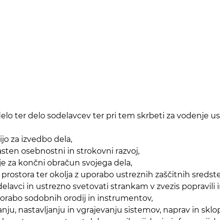
stno delo ter delo sodelavcev ter pri tem skrbeti za vode
ijo za izvedbo dela,
asten osebnostni in strokovni razvoj,
ije za končni obračun svojega dela,
prostora ter okolja z uporabo ustreznih zaščitnih sredst
avci in ustrezno svetovati strankam v zvezis popravili in
porabo sodobnih orodij in instrumentov,
anju, nastavljanju in vgrajevanju sistemov, naprav in sklop