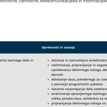
i udobnostne, varnostne, telekomunikacijske in informacij
Spretnosti in znanja
aliza lastnega dela in
zbiranje in samostojno ovrednotenj
načrtovanje, pripravljanje in zago
upoštevanju delovnega naloga, delo
danosti
določanje časa, potrebnega za izv
s pomočjo programskih paketov
časovno razporejanje dela sodelav
analiziranje opravljenega lastnega
vidika porabe časa, zahtevkov za r
pripravljanje delovnega naloga za 