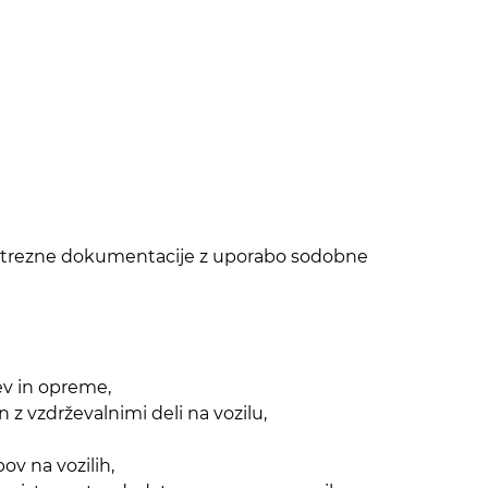
nje ustrezne dokumentacije z uporabo sodobne
ev in opreme,
 z vzdrževalnimi deli na vozilu,
ov na vozilih,