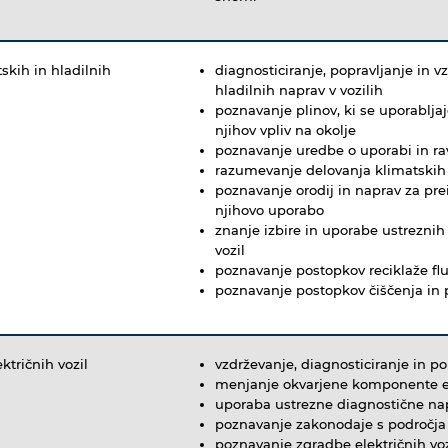
skih in hladilnih
diagnosticiranje, popravljanje in v
hladilnih naprav v vozilih
poznavanje plinov, ki se uporabljajo
njihov vpliv na okolje
poznavanje uredbe o uporabi in rav
razumevanje delovanja klimatskih 
poznavanje orodij in naprav za pre
njihovo uporabo
znanje izbire in uporabe ustreznih 
vozil
poznavanje postopkov reciklaže flu
poznavanje postopkov čiščenja in p
ktričnih vozil
vzdrževanje, diagnosticiranje in pop
menjanje okvarjene komponente el
uporaba ustrezne diagnostične napr
poznavanje zakonodaje s področja v
poznavanje zgradbe električnih v