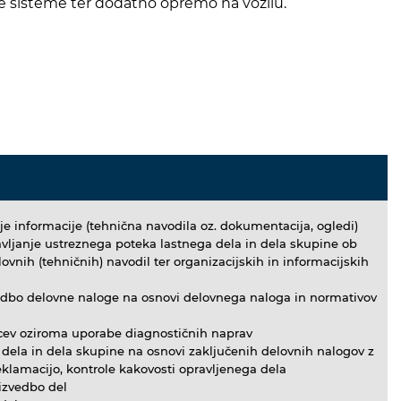
ske sisteme ter dodatno opremo na vozilu.
e informacije (tehnična navodila oz. dokumentacija, ogledi)
tavljanje ustreznega poteka lastnega dela in dela skupine ob
vnih (tehničnih) navodil ter organizacijskih in informacijskih
edbo delovne naloge na osnovi delovnega naloga in normativov
cev oziroma uporabe diagnostičnih naprav
 dela in dela skupine na osnovi zaključenih delovnih nalogov z
eklamacijo, kontrole kakovosti opravljenega dela
izvedbo del