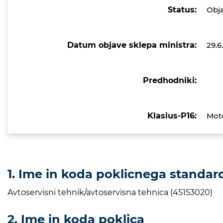
Status:
Obj
Datum objave sklepa ministra:
29.6
Predhodniki:
Klasius-P16:
Moto
1. Ime in koda poklicnega standar
Avtoservisni tehnik/avtoservisna tehnica (45153020)
2. Ime in koda poklica