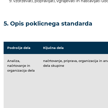
vzdrževati, popravljati, vgrajevati in nastavljat
5. Opis poklicnega standarda
Področje dela
Ključna dela
Analiza,
načrtovanje, priprava, organizacija in an
načrtovanje in
dela skupine
organizacija dela