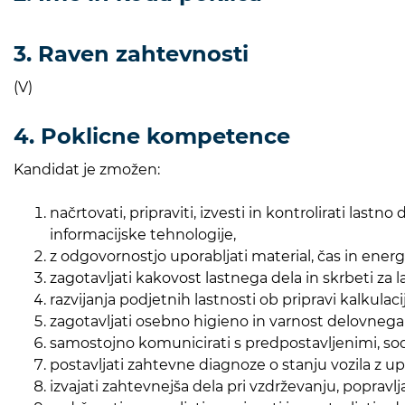
3. Raven zahtevnosti
(V)
4. Poklicne kompetence
Kandidat je zmožen:
načrtovati, pripraviti, izvesti in kontrolirati la
informacijske tehnologije,
z odgovornostjo uporabljati material, čas in energ
zagotavljati kakovost lastnega dela in skrbeti za l
razvijanja podjetnih lastnosti ob pripravi kalkulac
zagotavljati osebno higieno in varnost delovnega 
samostojno komunicirati s predpostavljenimi, sodel
postavljati zahtevne diagnoze o stanju vozila z u
izvajati zahtevnejša dela pri vzdrževanju, popravlj