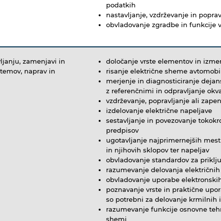
podatkih
nastavljanje, vzdrževanje in poprav
obvladovanje zgradbe in funkcije v
ljanju, zamenjavi in
določanje vrste elementov in izmer
istemov, naprav in
risanje električne sheme avtomobi
merjenje in diagnosticiranje dejans
z referenčnimi in odpravljanje okv
vzdrževanje, popravljanje ali zapen
izdelovanje električne napeljave
sestavljanje in povezovanje tokok
predpisov
ugotavljanje najprimernejših mest
in njihovih sklopov ter napeljav
obvladovanje standardov za priklj
razumevanje delovanja električnih 
obvladovanje uporabe elektronskih
poznavanje vrste in praktične upor
so potrebni za delovanje krmilnih 
razumevanje funkcije osnovne tehn
shemi