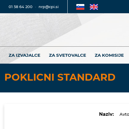
01 58 64 200
·
nrp@cpi.si
ZA IZVAJALCE
ZA SVETOVALCE
ZA KOMISIJE
POKLICNI STANDARD
Naziv:
Avto