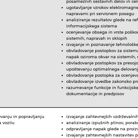
posameznih sestavnih delov in ce
ugotavljanje vzrokov elektromagn
napravami pri servisnem posegu
analiziranje rezultatov glede na re
informacijskega sistema
ocenjevanje obsega in vrste poškod
sistemih, napravah in sklopih
izvajanje in poznavanje tehnološk
obvladovanje postopkov za sistemat
napak oziroma okvar na sistemih, 
obvladovanje postopkov za presoj
upoštevanju optimalnega delovanja,
obvladovanje postopka za ocenjev
obvladovanje izvedbe zakonsko pre
razumevanje funkcije in funkcijsk
dokumentacije in predpisov
evanju in popravljanju
izvajanje zahtevnejših vzdrževalnih 
 vozilu
analiziranje izpušnih plinov, pora
odpravljanje napak glede na proiz
izvajanje zahtevnejših nastavitev 