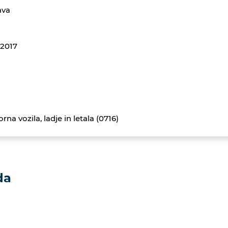
ava
.2017
rna vozila, ladje in letala (0716)
da