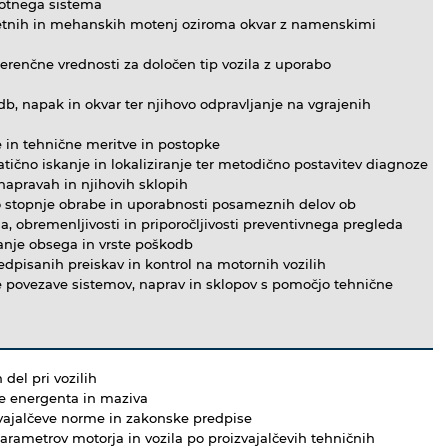
lotnega sistema
etnih in mehanskih motenj oziroma okvar z namenskimi
ferenčne vrednosti za določen tip vozila z uporabo
b, napak in okvar ter njihovo odpravljanje na vgrajenih
e in tehnične meritve in postopke
ično iskanje in lokaliziranje ter metodično postavitev diagnoze
napravah in njihovih sklopih
o stopnje obrabe in uporabnosti posameznih delov ob
 obremenljivosti in priporočljivosti preventivnega pregleda
anje obsega in vrste poškodb
dpisanih preiskav in kontrol na motornih vozilih
e povezave sistemov, naprav in sklopov s pomočjo tehnične
del pri vozilih
be energenta in maziva
vajalčeve norme in zakonske predpise
parametrov motorja in vozila po proizvajalčevih tehničnih