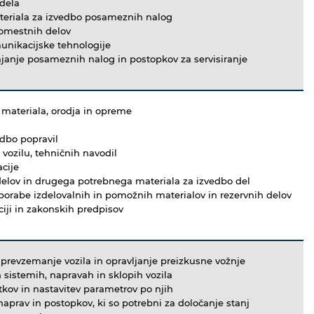
 dela
teriala za izvedbo posameznih nalog
domestnih delov
unikacijske tehnologije
ajanje posameznih nalog in postopkov za servisiranje
materiala, orodja in opreme
edbo popravil
vozilu, tehničnih navodil
cije
 delov in drugega potrebnega materiala za izvedbo del
porabe izdelovalnih in pomožnih materialov in rezervnih delov
ji in zakonskih predpisov
r prevzemanje vozila in opravljanje preizkusne vožnje
 sistemih, napravah in sklopih vozila
tkov in nastavitev parametrov po njih
naprav in postopkov, ki so potrebni za določanje stanj