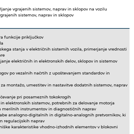
ljanje vgrajenih sistemov, naprav in sklopov na vozilu
grajenih sistemov, naprav in sklopov
a funkcije priključkov
la
kega stanja v električnih sistemih vozila, primerjanje vrednosti
are
janje električnih in elektronskih delov, sklopov in sistemov
rogov po vezalnih načrtih z upoštevanjem standardov in
 za montažo, umestitev in nastavitve dodatnih sistemov, naprav
učevanje pri posameznih tokokrogih
in elektronskih sistemov, potrebnih za delovanje motorja
 merilnih instrumentov in diagnostičnih naprav
abe analogno-digitalnih in digitalno-analognih pretvornikov, ki
in regulacijskih naprav
iške karakteristike vhodno-izhodnih elementov v blokovni