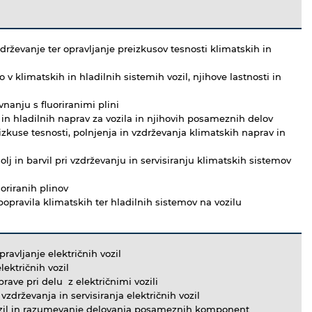
zdrževanje ter opravljanje preizkusov tesnosti klimatskih in
 v klimatskih in hladilnih sistemih vozil, njihove lastnosti in
nanju s fluoriranimi plini
in hladilnih naprav za vozila in njihovih posameznih delov
izkuse tesnosti, polnjenja in vzdrževanja klimatskih naprav in
olj in barvil pri vzdrževanju in servisiranju klimatskih sistemov
oriranih plinov
opravila klimatskih ter hladilnih sistemov na vozilu
ravljanje električnih vozil
ektričnih vozil
ave pri delu z električnimi vozili
zdrževanja in servisiranja električnih vozil
ozil in razumevanje delovanja posameznih komponent