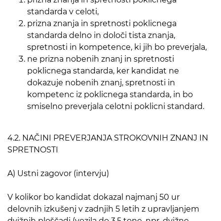
standarda v celoti,
prizna znanja in spretnosti poklicnega
standarda delno in določi tista znanja,
spretnosti in kompetence, ki jih bo preverjala,
ne prizna nobenih znanj in spretnosti
poklicnega standarda, ker kandidat ne
dokazuje nobenih znanj, spretnosti in
kompetenc iz poklicnega standarda, in bo
smiselno preverjala celotni poklicni standard.
4.2. NAČINI PREVERJANJA STROKOVNIH ZNANJ IN
SPRETNOSTI
A) Ustni zagovor (intervju)
V kolikor bo kandidat dokazal najmanj 50 ur
delovnih izkušenj v zadnjih 5 letih z upravljanjem
dvižnih ploščadi (vozila do 3,5 tone, npr. dvižne