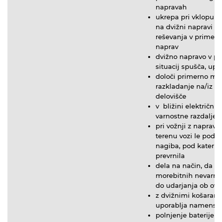
napravah
ukrepa pri vklopu v
na dvižni napravi i
reševanja v primeru
naprav
dvižno napravo v pr
situacij spušča, upra
določi primerno mes
razkladanje na/iz vo
delovišče
v bližini električni
varnostne razdalje
pri vožnji z napra
terenu vozi le pod
nagiba, pod katerim
prevrnila
dela na način, da n
morebitnih nevarno
do udarjanja ob ovir
z dvižnimi košarami 
uporablja namensk
polnjenje baterije z