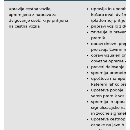
upravlja cestna vozila,
upravlja in uporabl
opremljena z napravo za
košaro in/ali dvižn
dvigovanje oseb, ki je pritrjena
(platformo) pritrjen
na cestna vozila
pripravi vozilo z dv
zavaruje in preveri 
premik
opravi dnevni pregl
proizvajalčevimi nav
opravi vizualen preg
obvezne opreme voz
preveri delovanje v
spremlja prometne 
upošteva manipulaci
katerem lahko prem
upošteva pogoje in
varen premik vozila
spremlja in uporabl
signalizacijske napr
in zvočne signale)
upošteva cestnopro
oznake na javnih p