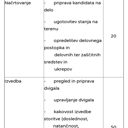
Načrtovanje
- priprava kandidata na
delo
- ugotovitev stanja na
terenu
20
- opredelitev delovnega
postopka in
delovnih ter zaščitnih
sredstev in
ukrepov
Izvedba
- pregled in priprava
dvigala
- upravljanje dvigala
- kakovost izvedbe
storitve (doslednost,
natančnost,
50