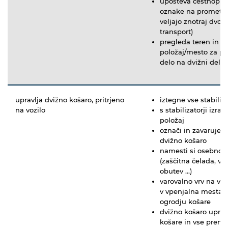
upošteva cestnopro
oznake na prometni
veljajo znotraj dvori
transport)
pregleda teren in d
položaj/mesto za pos
delo na dvižni delo
upravlja dvižno košaro, pritrjeno
iztegne vse stabiliz
na vozilo
s stabilizatorji izra
položaj
označi in zavaruje
dvižno košaro
namesti si osebno 
(zaščitna čelada, va
obutev ...)
varovalno vrv na v
v vpenjalna mesta,
ogrodju košare
dvižno košaro upravl
košare in vse premi