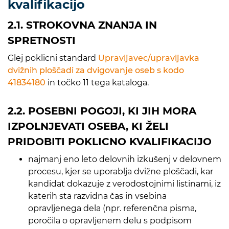
kvalifikacijo
2.1. STROKOVNA ZNANJA IN
SPRETNOSTI
Glej poklicni standard
Upravljavec/upravljavka
dvižnih ploščadi za dvigovanje oseb s kodo
41834180
in točko 11 tega kataloga.
2.2. POSEBNI POGOJI, KI JIH MORA
IZPOLNJEVATI OSEBA, KI ŽELI
PRIDOBITI POKLICNO KVALIFIKACIJO
najmanj eno leto delovnih izkušenj v delovnem
procesu, kjer se uporablja dvižne ploščadi, kar
kandidat dokazuje z verodostojnimi listinami, iz
katerih sta razvidna čas in vsebina
opravljenega dela (npr. referenčna pisma,
poročila o opravljenem delu s podpisom