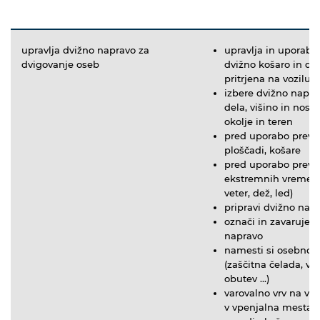
upravlja dvižno napravo za
upravlja in uporablj
dvigovanje oseb
dvižno košaro in dvi
pritrjena na vozilu
izbere dvižno napra
dela, višino in nosil
okolje in teren
pred uporabo prever
ploščadi, košare
pred uporabo preve
ekstremnih vremen
veter, dež, led)
pripravi dvižno nap
označi in zavaruje 
napravo
namesti si osebno 
(zaščitna čelada, va
obutev ...)
varovalno vrv na v
v vpenjalna mesta, 