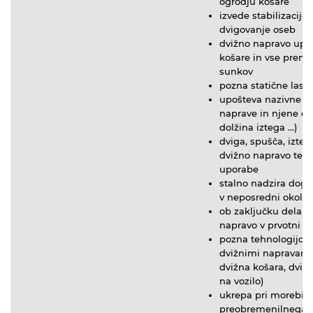
ogrodju košare
izvede stabilizacijo
dvigovanje oseb
dvižno napravo uprav
košare in vse premi
sunkov
pozna statične last
upošteva nazivne la
naprave in njene ome
dolžina iztega …)
dviga, spušča, izte
dvižno napravo ter 
uporabe
stalno nadzira doga
v neposredni okolic
ob zaključku dela p
napravo v prvotni p
pozna tehnologijo d
dvižnimi napravami
dvižna košara, dvižn
na vozilo)
ukrepa pri morebitn
preobremenilnega s