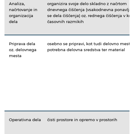
Analiza,
organizira svoje delo skladno z načrtom
načrtovanje in
dnevnega čiščenja (vsakodnevna ponavljaj
organizacija
se dela čiščenja) oz. rednega čiščenja v kra
dela
časovnih razmikih
Priprava dela
osebno se pripravi, kot tudi delovno mesto 
oz. delovnega
potrebna delovna sredstva ter material
mesta
Operativna dela
čisti prostore in opremo v prostorih