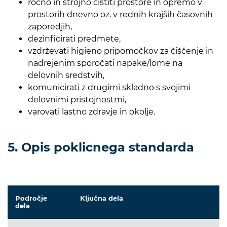
ročno in strojno čistiti prostore in opremo v
prostorih dnevno oz. v rednih krajših časovnih
zaporedjih,
dezinficirati predmete,
vzdrževati higieno pripomočkov za čiščenje in
nadrejenim sporočati napake/lome na
delovnih sredstvih,
komunicirati z drugimi skladno s svojimi
delovnimi pristojnostmi,
varovati lastno zdravje in okolje.
5. Opis poklicnega standarda
Področje
Ključna dela
dela