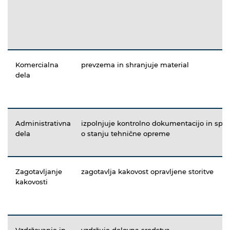
Komercialna
prevzema in shranjuje material
dela
Administrativna
izpolnjuje kontrolno dokumentacijo in spo
dela
o stanju tehnične opreme
Zagotavljanje
zagotavlja kakovost opravljene storitve
kakovosti
Vzdrževanje in
vzdržuje delovna sredstva