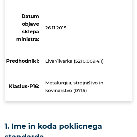
Datum
objave
26.11.2015
sklepa
ministra:
Predhodniki:
Livar/livarka (5210.009.4.1)
Metalurgija, strojništvo in
Klasius-P16:
kovinarstvo (0715)
1. Ime in koda poklicnega
standarda