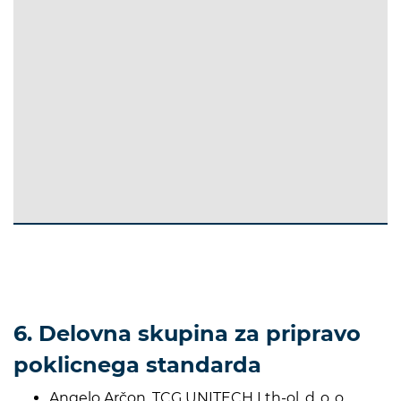
6. Delovna skupina za pripravo
poklicnega standarda
Angelo Arčon, TCG UNITECH Lth-ol, d.,o.,o.,