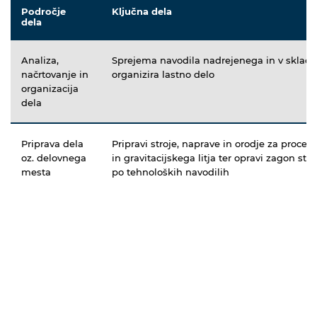
Področje
Ključna dela
dela
Analiza,
Sprejema navodila nadrejenega in v skladu 
načrtovanje in
organizira lastno delo
organizacija
dela
Priprava dela
Pripravi stroje, naprave in orodje za proces 
oz. delovnega
in gravitacijskega litja ter opravi zagon str
mesta
po tehnoloških navodilih