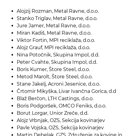
­Alojzij Rozman, Metal Ravne, d.o.o.
­Stanko Triglav, Metal Ravne, d.o.o.
­Jure Jamer, Metal Ravne, d.o.o.
­Miran Kadiš, Metal Ravne, d.o.o.
­Viktor Fortin, MPI reciklaža, d.o.o.
­Alojz Grauf, MPI reciklaža, d.o.o.
­Nina Potočnik, Skupina Impol, d.d.
­Peter Cvahte, Skupina Impol, d.d.
­Boris Kumer, Štore Steel, d.o.o.
­Metod Marolt, Štore Steel, d.o.o.
­Stane Jakelj, Acroni Jesenice, d.o.o.
­Črtomir Mikyška, Livar Ivančna Gorica, d.d
­Blaž Berčon, LTH Castings, d.o.o.
­Boris Podgoršek, OMCO Feniks, d.o.o.
­Borut Lorgar, Unior Zreče, d.d.
­Alojz Vrbnjak, OZS, Sekcija kovinarjev
­Pavle Vojska, OZS, Sekcija kovinarjev
­Martin Debelak, GZS, Združenje za kovine in