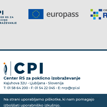
Center RS za poklicno izobraževanje
Kajuhova 32U • Ljubljana • Slovenija
T:
01 58 64 200
• F:
01 54 22 045
• E:
nrp@cpi.si
Zemljevid strani
•
Dostopnost
•
Zasebnost
•
Izvedba KIVI
Na strani uporabljamo piškotke, ki nam pomagajo
izboljšati uporabniško izkušnjo.