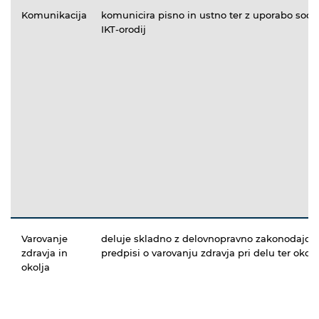
Komunikacija
komunicira pisno in ustno ter z uporabo sod
IKT-orodij
Varovanje
deluje skladno z delovnopravno zakonodajo t
zdravja in
predpisi o varovanju zdravja pri delu ter okolj
okolja