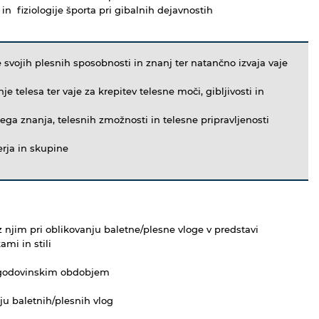
n fiziologije športa pri gibalnih dejavnostih
e svojih plesnih sposobnosti in znanj ter natančno izvaja vaje
e telesa ter vaje za krepitev telesne moči, gibljivosti in
ga znanja, telesnih zmožnosti in telesne pripravljenosti
erja in skupine
 njim pri oblikovanju baletne/plesne vloge v predstavi
mi in stili
za zgodovinskim obdobjem
ju baletnih/plesnih vlog