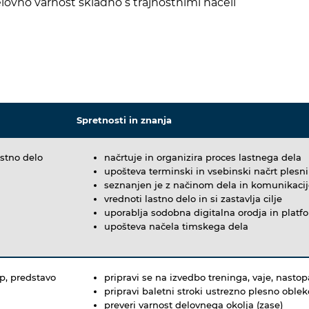
delovno varnost skladno s trajnostnimi načeli
Spretnosti in znanja
astno delo
načrtuje in organizira proces lastnega dela
upošteva terminski in vsebinski načrt plesn
seznanjen je z načinom dela in komunikacije
vrednoti lastno delo in si zastavlja cilje
uporablja sodobna digitalna orodja in platf
upošteva načela timskega dela
op, predstavo
pripravi se na izvedbo treninga, vaje, nasto
pripravi baletni stroki ustrezno plesno oble
preveri varnost delovnega okolja (zase)