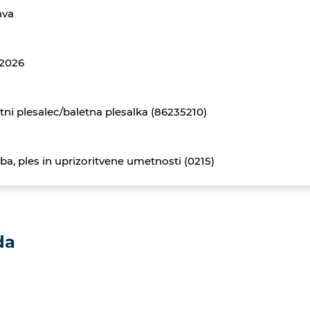
ava
.2026
tni plesalec/baletna plesalka (86235210)
ba, ples in uprizoritvene umetnosti (0215)
da