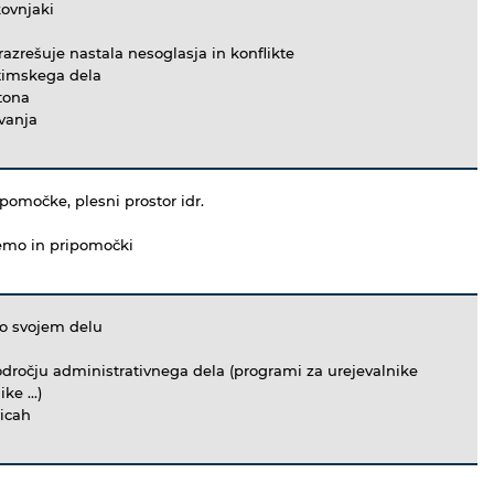
kovnjaki
razrešuje nastala nesoglasja in konflikte
timskega dela
tona
vanja
pomočke, plesni prostor idr.
remo in pripomočki
 o svojem delu
ročju administrativnega dela (programi za urejevalnike
ke ...)
vicah