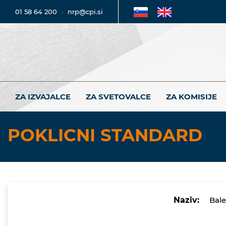
01 58 64 200
·
nrp@cpi.si
ZA IZVAJALCE
ZA SVETOVALCE
ZA KOMISIJE
POKLICNI STANDARD
Naziv:
Bale