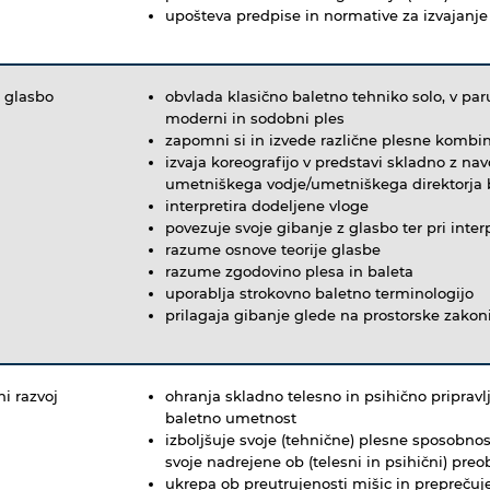
upošteva predpise in normative za izvajanje
 z glasbo
obvlada klasično baletno tehniko solo, v paru 
moderni in sodobni ples
zapomni si in izvede različne plesne kombi
izvaja koreografijo v predstavi skladno z na
umetniškega vodje/umetniškega direktorja 
interpretira dodeljene vloge
povezuje svoje gibanje z glasbo ter pri inter
razume osnove teorije glasbe
razume zgodovino plesa in baleta
uporablja strokovno baletno terminologijo
prilagaja gibanje glede na prostorske zakon
ni razvoj
ohranja skladno telesno in psihično pripravlj
baletno umetnost
izboljšuje svoje (tehnične) plesne sposobnost
svoje nadrejene ob (telesni in psihični) pre
ukrepa ob preutrujenosti mišic in prepreč