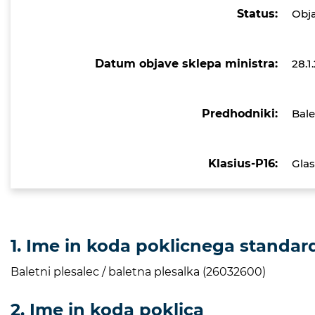
Status:
Obj
Datum objave sklepa ministra:
28.1
Predhodniki:
Bale
Klasius-P16:
Glas
1. Ime in koda poklicnega standar
Baletni plesalec / baletna plesalka (26032600)
2. Ime in koda poklica