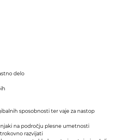
lastno delo
pih
gibalnih sposobnosti ter vaje za nastop
vnjaki na področju plesne umetnosti
trokovno razvijati