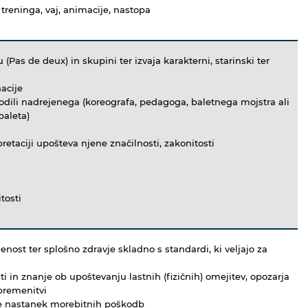
 treninga, vaj, animacije, nastopa
(Pas de deux) in skupini ter izvaja karakterni, starinski ter
nacije
vodili nadrejenega (koreografa, pedagoga, baletnega mojstra ali
baleta)
pretaciji upošteva njene značilnosti, zakonitosti
itosti
enost ter splošno zdravje skladno s standardi, ki veljajo za
i in znanje ob upoštevanju lastnih (fizičnih) omejitev, opozarja
obremenitvi
uje nastanek morebitnih poškodb