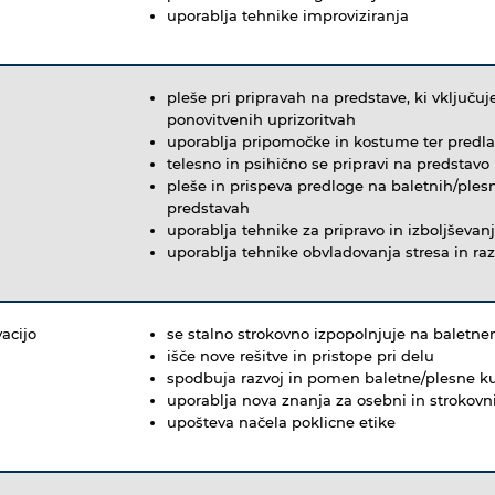
uporablja tehnike improviziranja
pleše pri pripravah na predstave, ki vključuj
ponovitvenih uprizoritvah
uporablja pripomočke in kostume ter predla
telesno in psihično se pripravi na predstav
pleše in prispeva predloge na baletnih/plesn
predstavah
uporablja tehnike za pripravo in izboljševan
uporablja tehnike obvladovanja stresa in r
acijo
se stalno strokovno izpopolnjuje na balet
išče nove rešitve in pristope pri delu
spodbuja razvoj in pomen baletne/plesne k
uporablja nova znanja za osebni in strokovni
upošteva načela poklicne etike