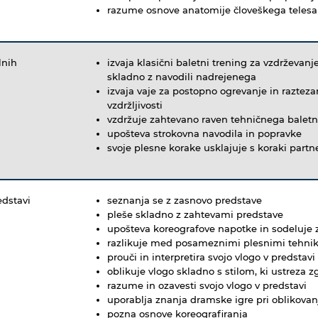
razume osnove anatomije človeškega telesa i
lnih
izvaja klasični baletni trening za vzdrževanj
skladno z navodili nadrejenega
izvaja vaje za postopno ogrevanje in raztezanj
vzdržljivosti
vzdržuje zahtevano raven tehničnega baletne
upošteva strokovna navodila in popravke
svoje plesne korake usklajuje s koraki partn
edstavi
seznanja se z zasnovo predstave
pleše skladno z zahtevami predstave
upošteva koreografove napotke in sodeluje z
razlikuje med posameznimi plesnimi tehnika
prouči in interpretira svojo vlogo v predstavi
oblikuje vlogo skladno s stilom, ki ustre
razume in ozavesti svojo vlogo v predstavi
uporablja znanja dramske igre pri oblikovan
pozna osnove koreografiranja