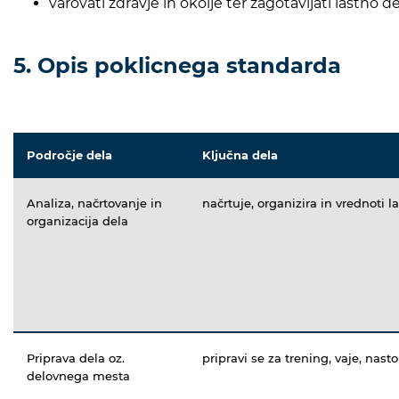
varovati zdravje in okolje ter zagotavljati lastno 
5. Opis poklicnega standarda
Področje dela
Ključna dela
Analiza, načrtovanje in
načrtuje, organizira in vrednoti l
organizacija dela
Priprava dela oz.
pripravi se za trening, vaje, nast
delovnega mesta