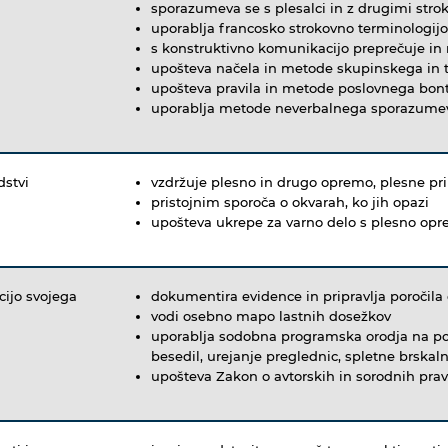
sporazumeva se s plesalci in z drugimi stro
uporablja francosko strokovno terminologijo
s konstruktivno komunikacijo preprečuje in 
upošteva načela in metode skupinskega in 
upošteva pravila in metode poslovnega bon
uporablja metode neverbalnega sporazume
dstvi
vzdržuje plesno in drugo opremo, plesne pri
pristojnim sporoča o okvarah, ko jih opazi
upošteva ukrepe za varno delo s plesno op
ijo svojega
dokumentira evidence in pripravlja poročila
vodi osebno mapo lastnih dosežkov
uporablja sodobna programska orodja na pod
besedil, urejanje preglednic, spletne brskalni
upošteva Zakon o avtorskih in sorodnih pra