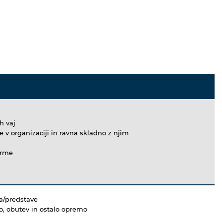
ih vaj
 v organizaciji in ravna skladno z njim
orme
pa/predstave
ko, obutev in ostalo opremo