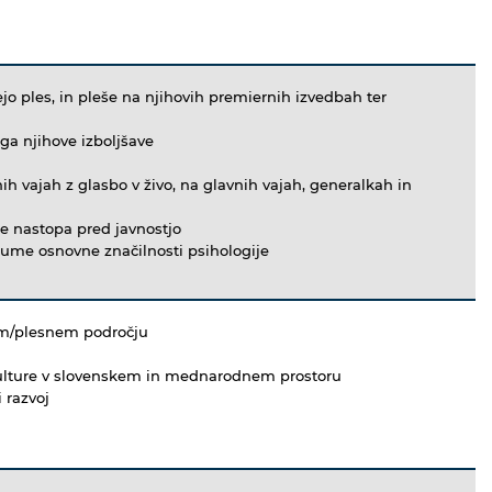
ejo ples, in pleše na njihovih premiernih izvedbah ter
ga njihove izboljšave
o
ih vajah z glasbo v živo, na glavnih vajah, generalkah in
je nastopa pred javnostjo
azume osnovne značilnosti psihologije
nem/plesnem področju
ulture v slovenskem in mednarodnem prostoru
 razvoj