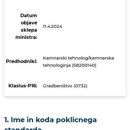
Datum
objave
11.4.2024
sklepa
ministra:
Kamnarski tehnolog/kamnarska
Predhodniki:
tehnologinja (58200140)
Klasius-P16:
Gradbeništvo (0732)
1. Ime in koda poklicnega
standarda