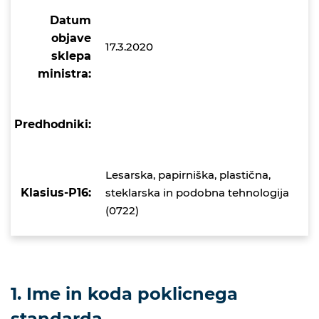
Datum
objave
17.3.2020
sklepa
ministra:
Predhodniki:
Lesarska, papirniška, plastična,
Klasius-P16:
steklarska in podobna tehnologija
(0722)
1. Ime in koda poklicnega
standarda