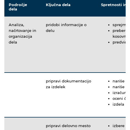
Področje
Ključna dela
Spretnosti in 
dela
Analiza,
pridobi informacije o
sprejme 
načrtovanje in
delu
prebere i
organizacija
kosovnic
dela
predvidi
pripravi dokumentacijo
nariše sk
za izdelek
nariše se
izračuna
oceni čas
izdela ka
pripravi delovno mesto
izbere na