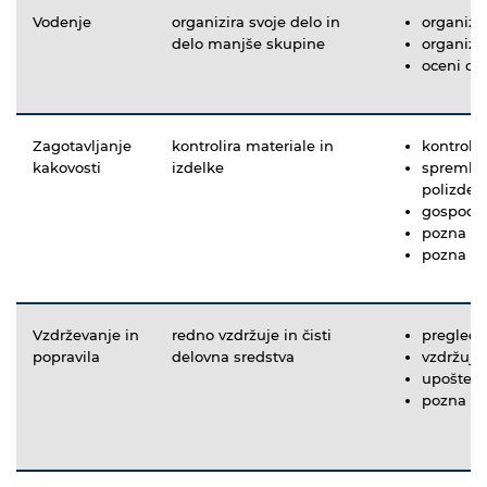
Vodenje
organizira svoje delo in
organizi
delo manjše skupine
organizir
oceni ok
Zagotavljanje
kontrolira materiale in
kontrolir
kakovosti
izdelke
spremlja
polizdelk
gospodar
pozna po
pozna st
Vzdrževanje in
redno vzdržuje in čisti
pregleduj
popravila
delovna sredstva
vzdržuje 
upošteva 
pozna sr