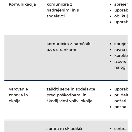
Komunikacija
komunicira z
sprejema
nadrejenimi in s
uporablj
sodelavci
oblikuje
uporabi 
komunicira z naročniki
sprejema
oz. s strankami
ravna sk
korektno
izbere p
nalog
Varovanje
zaščiti sebe in sodelavce
uporablj
zdravja in
pred poškodbami in
pri delu
okolja
škodljivimi vplivi okolja
požari
pozna mo
sortira in skladišči
sortira o