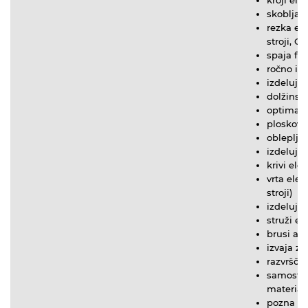
skoblja 
rezka ele
stroji, C
spaja fur
ročno in 
izdeluje
dolžinsk
optimalno
ploskovno
obleplja
izdeluje 
krivi el
vrta elem
stroji)
izdeluje 
struži e
brusi ali
izvaja z
razvršča
samostoj
material
pozna se