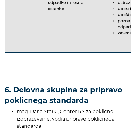
odpadke in lesne
ustrezno
ostanke
uporablja
upošteva
pozna ško
odpadko
zaveda s
6. Delovna skupina za pripravo
poklicnega standarda
mag. Darja Štarkl, Center RS za poklicno
izobraževanje, vodja priprave poklicnega
standarda