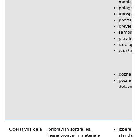
merila o
prilagod
transpor
preveri 
preverja 
samostojn
pravilno
izdeluje
vzdržuje
pozna te
pozna os
delavnici
Operativna dela
pripravi in sortira les,
izbere le
lesna tvoriva in materiale
standard