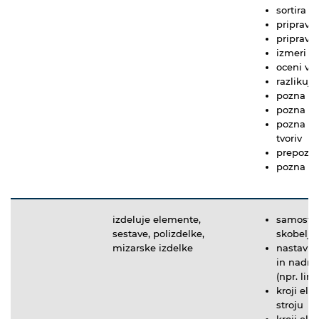
sortira 
pripravi
pripravi
izmeri v
oceni vpl
razlikuje
pozna vl
pozna obd
pozna me
tvoriv
prepozna
pozna po
izdeluje elemente,
samostojn
sestave, polizdelke,
skobeljni
mizarske izdelke
nastavlja
in nadmiz
(npr. lin
kroji el
stroju
kroji ele