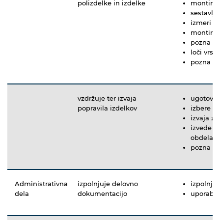
polizdelke in izdelke
montira 
sestavlj
izmeri d
montira 
pozna te
loči vrst
pozna up
vzdržuje ter izvaja
ugotovi 
popravila izdelkov
izbere p
izvaja za
izvede v
obdelava
pozna po
Administrativna
izpolnjuje delovno
izpolnju
dela
dokumentacijo
uporablj