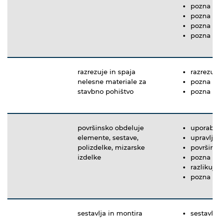
pozna pri
pozna teh
pozna la
pozna te
razrezuje in spaja
razrezuj
nelesne materiale za
pozna te
stavbno pohištvo
pozna te
površinsko obdeluje
uporablj
elemente, sestave,
upravlja 
polizdelke, mizarske
površins
izdelke
pozna ra
razlikuj
pozna te
sestavlja in montira
sestavlj