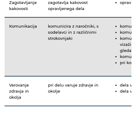
Zagotavljanje
zagotavlja kakovost
opravlj
kakovosti
opravljenega dela
Komunikacija
komunicira z naročniki, s
komunic
sodelavci in z različnimi
komunic
strokovnjaki
komunici
vizažist
gledališ
komunici
pri kom
Varovanje
pri delu varuje zdravje in
dela v s
zdravja in
okolje
dela v s
okolja