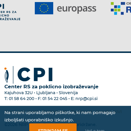
Center RS za poklicno izobraževanje
Kajuhova 32U • Ljubljana • Slovenija
T:
01 58 64 200
• F:
01 54 22 045
• E:
nrp@cpi.si
Zemljevid strani
•
Dostopnost
•
Zasebnost
•
Izvedba KIVI
Na strani uporabljamo piškotke, ki nam pomagajo
izboljšati uporabniško izkušnjo.
©2026 NRP Slovenija. Vse pravice pridržane.
STRINJAM SE
Več o tem