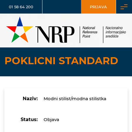
01 58 64 200
PRIJAVA
POKLICNI STANDARD
Naziv:
Modni stilist/modna stilistka
Status:
Objava