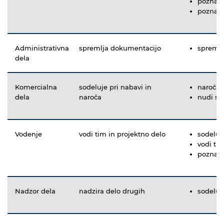
pozna z
pozna o
Administrativna
spremlja dokumentacijo
spremlj
dela
Komercialna
sodeluje pri nabavi in
naroča 
dela
naroča
nudi st
Vodenje
vodi tim in projektno delo
sodeluje
vodi ti
pozna z
Nadzor dela
nadzira delo drugih
sodeluj