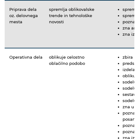
Priprava dela
spremlja oblikovalske
spremlj
oz. delovnega
trende in tehnološke
spremlja
mesta
novosti
pozna z
zna anal
zna izve
Operativna dela
oblikuje celostno
zbira i
oblačilno podobo
predsta
izdela 
oblikuj
sodeluje
sodeluje
sestavl
sodeluje
zna upo
pozna z
posame
pozna sp
pozna os
zna izra