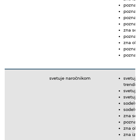
pozna za
pozna k
pozna v
pozna v
zna ses
pozna f
zna obli
pozna p
pozna z
svetuje naročnikom
svetuje
trendi 
svetuje
svetuje 
sodeluj
sodeluj
zna ses
pozna f
zna obli
zna izra