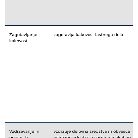
Zagotavljanje
zagotavlja kakovost lastnega dela
kakovosti
Vzdrževanje in
vzdržuje delovna sredstva in obvešča
popravila
ustrezne oddelke o večjih napakah in