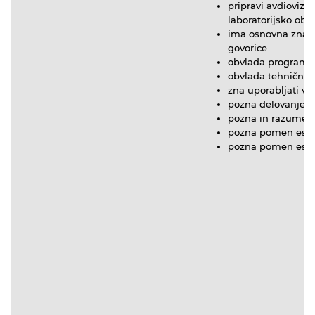
pripravi avdiovizu
laboratorijsko obd
ima osnovna znanja
govorice
obvlada programsk
obvlada tehnične 
zna uporabljati vi
pozna delovanje fi
pozna in razume f
pozna pomen estet
pozna pomen estet