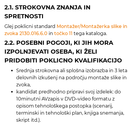
2.1. STROKOVNA ZNANJA IN
SPRETNOSTI
Glej poklicni standard
Montažer/Montažerka slike in
zvoka 2130.016.6.0
in
točko 11
tega kataloga.
2.2. POSEBNI POGOJI, KI JIH MORA
IZPOLNJEVATI OSEBA, KI ŽELI
PRIDOBITI POKLICNO KVALIFIKACIJO
Srednja strokovna ali splošna izobrazba in 3 leta
delovnih izkušenj na področju montaže slike in
zvoka,
kandidat predhodno pripravi svoj izdelek: do
10minutni AVzapis v DVD–video formatu z
opisom tehnološkega postopka (scenarij,
terminski in tehnološki plan, knjiga snemanja,
skript itd.).