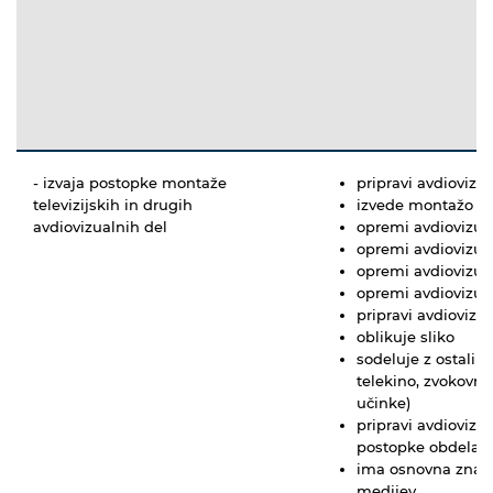
- izvaja postopke montaže
pripravi avdiovizu
televizijskih in drugih
izvede montažo sl
avdiovizualnih del
opremi avdiovizual
opremi avdiovizual
opremi avdiovizua
opremi avdiovizua
pripravi avdiovizu
oblikuje sliko
sodeluje z ostalim
telekino, zvokovni
učinke)
pripravi avdiovizu
postopke obdelave
ima osnovna znanja 
medijev