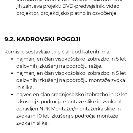
jih zahteva projekt: DVD-predvajalnik, video
projektor, projekcijsko platno in ozvočenje.
9.2. KADROVSKI POGOJI
Komisijo sestavljajo trije člani, od katerih ima:
najmanj en član visokošolsko izobrazbo in 5 let
delovnih izkušenj na področju režije,
najmanj en član visokošolsko izobrazbo in 5 let
delovnih izkušenj na področju montaže zvoka
in slike,
največ en član srednješolsko izobrazbo in 10 let
izkušenj s področja montaže slike in zvoka ali
opravljen NPK Montažer/montažerka slike in
zvoka in 10 let izkušenj s področja montaže
zvoka in slike.