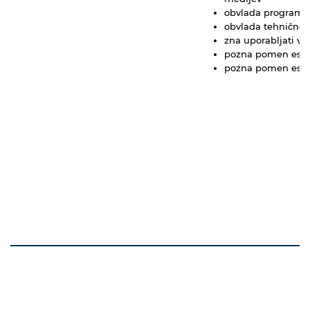
obvlada programsk
obvlada tehnične 
zna uporabljati vi
pozna pomen estet
pozna pomen estet