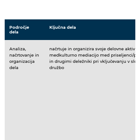
Področje
Ključna dela
dela
Analiza,
načrtuje in organizira svoje delovne aktivno
načrtovanje in
medkulturno mediacijo med priseljenci/pr
organizacija
in drugimi deležniki pri vključevanju v slo
dela
družbo