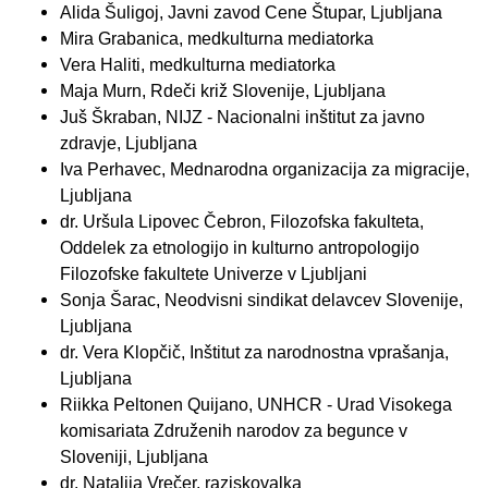
Alida Šuligoj, Javni zavod Cene Štupar, Ljubljana
Mira Grabanica, medkulturna mediatorka
Vera Haliti, medkulturna mediatorka
Maja Murn, Rdeči križ Slovenije, Ljubljana
Juš Škraban, NIJZ - Nacionalni inštitut za javno
zdravje, Ljubljana
Iva Perhavec, Mednarodna organizacija za migracije,
Ljubljana
dr. Uršula Lipovec Čebron, Filozofska fakulteta,
Oddelek za etnologijo in kulturno antropologijo
Filozofske fakultete Univerze v Ljubljani
Sonja Šarac, Neodvisni sindikat delavcev Slovenije,
Ljubljana
dr. Vera Klopčič, Inštitut za narodnostna vprašanja,
Ljubljana
Riikka Peltonen Quijano, UNHCR - Urad Visokega
komisariata Združenih narodov za begunce v
Sloveniji, Ljubljana
dr. Natalija Vrečer, raziskovalka