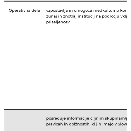
Operativna dela
vzpostavlja in omogoča medkulturno komu
zunaj in znotraj institucij na področju vklj
priseljencev
posreduje informacije ciljnim skupinam/pr
pravicah in dolžnostih, ki jih imajo v Sloveni