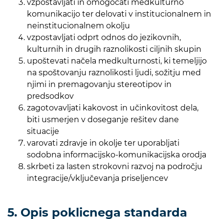
vzpostavljati in omogočati medkulturno
komunikacijo ter delovati v institucionalnem in
neinstitucionalnem okolju
vzpostavljati odprt odnos do jezikovnih,
kulturnih in drugih raznolikosti ciljnih skupin
upoštevati načela medkulturnosti, ki temeljijo
na spoštovanju raznolikosti ljudi, sožitju med
njimi in premagovanju stereotipov in
predsodkov
zagotovavljati kakovost in učinkovitost dela,
biti usmerjen v doseganje rešitev dane
situacije
varovati zdravje in okolje ter uporabljati
sodobna informacijsko-komunikacijska orodja
skrbeti za lasten strokovni razvoj na področju
integracije/vključevanja priseljencev
5. Opis poklicnega standarda