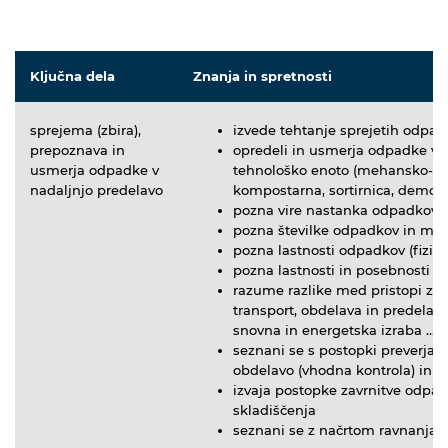
Ključna dela
Znanja in spretnosti
sprejema (zbira),
izvede tehtanje sprejetih odpa
prepoznava in
opredeli in usmerja odpadke v 
usmerja odpadke v
tehnološko enoto (mehansko-bi
nadaljnjo predelavo
kompostarna, sortirnica, demon
pozna vire nastanka odpadkov i
pozna številke odpadkov in meri
pozna lastnosti odpadkov (fizika
pozna lastnosti in posebnosti 
razume razlike med pristopi za 
transport, obdelava in predelav
snovna in energetska izraba …)
seznani se s postopki preverjan
obdelavo (vhodna kontrola) in ji
izvaja postopke zavrnitve odpa
skladiščenja
seznani se z načrtom ravnanja 