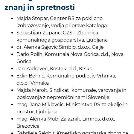
znanj in spretnosti
Majda Stopar, Center RS za poklicno
izobraževanje, vodja priprave kataloga
Sebastijan Zupanc, GZS – Zbornica
komunalnega gospodarstva, Ljubljana
dr. Alenka Sajovic Simbio, d.o.o., Celje
Dario Rolih, Komunala Nova Gorica, d.d., Nova
Gorica
Jan Zadravec, Kostak, d.d., Krško
Edin Behrić, Komunalno podjetje Vrhnika,
d.o.o., Vrhnika
Majda Marolt, Sindikat komunale, varovanja in
poslovanja z nepremičninami Slovenije
mag. Jana Miklavčič, Ministrstvo RS za okolje in
prostor, Ljubljana
mag. Alenka Mubi Zalaznik, Limnos, d.o.o.,
Brezovica
Gabrijela Salobir, Kmetijsko gozdarska zbornica