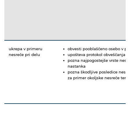
ukrepa v primeru
obvesti pooblaščeno osebo v pr
nesreče pri delu
upošteva protokol obveščanja i
pozna najpogostejše vrste nesre
nastanka
pozna škodljive posledice nesreč
za primer okoljske nesreče ter 