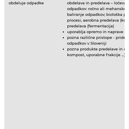
obdeluje odpadke
obdelava in predelava
– ločevanj
odpadkov: ročno ali mehansko; m
baliranje odpadkov;
biološka pr
procesi, aerobna predelava (ko
predelava (fermentacija)
uporablja opremo in naprave za
pozna različne pristope - pride
odpadkov v Sloveniji
pozna produkte predelave in ob
kompost, uporabne frakcije …)