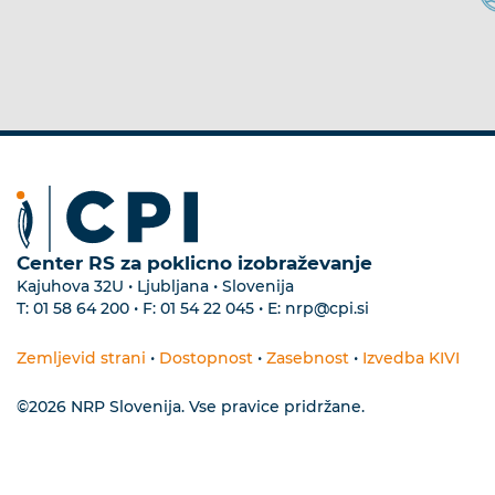
Center RS za poklicno izobraževanje
Kajuhova 32U • Ljubljana • Slovenija
T:
01 58 64 200
• F:
01 54 22 045
• E:
nrp@cpi.si
Zemljevid strani
•
Dostopnost
•
Zasebnost
•
Izvedba KIVI
©2026 NRP Slovenija. Vse pravice pridržane.