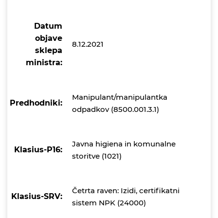
Datum
objave
8.12.2021
sklepa
ministra:
Manipulant/manipulantka
Predhodniki:
odpadkov (8500.001.3.1)
Javna higiena in komunalne
Klasius-P16:
storitve (1021)
Četrta raven: Izidi, certifikatni
Klasius-SRV:
sistem NPK (24000)