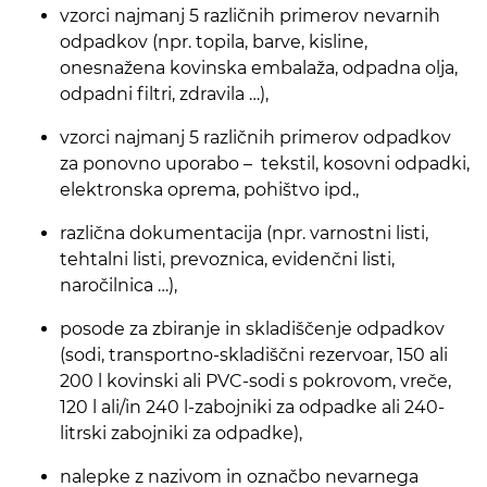
vzorci najmanj 5 različnih primerov nevarnih
odpadkov (npr. topila, barve, kisline,
onesnažena kovinska embalaža, odpadna olja,
odpadni filtri, zdravila …),
vzorci najmanj 5 različnih primerov odpadkov
za ponovno uporabo – tekstil, kosovni odpadki,
elektronska oprema, pohištvo ipd.,
različna dokumentacija (npr. varnostni listi,
tehtalni listi, prevoznica, evidenčni listi,
naročilnica …),
posode za zbiranje in skladiščenje odpadkov
(sodi, transportno-skladiščni rezervoar, 150 ali
200 l kovinski ali PVC-sodi s pokrovom, vreče,
120 l ali/in 240 l-zabojniki za odpadke ali 240-
litrski zabojniki za odpadke),
nalepke z nazivom in označbo nevarnega