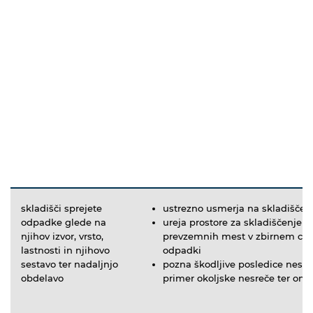
skladišči sprejete
ustrezno usmerja na skladiščen
odpadke glede na
ureja prostore za skladiščenje o
njihov izvor, vrsto,
prevzemnih mest v zbirnem cent
lastnosti in njihovo
odpadki
sestavo ter nadaljnjo
pozna škodljive posledice nesreč
obdelavo
primer okoljske nesreče ter ome