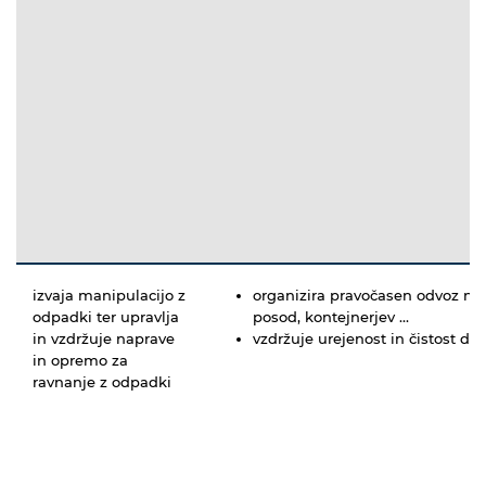
izvaja manipulacijo z
organizira pravočasen odvoz nap
odpadki ter upravlja
posod, kontejnerjev …
in vzdržuje naprave
vzdržuje urejenost in čistost de
in opremo za
ravnanje z odpadki