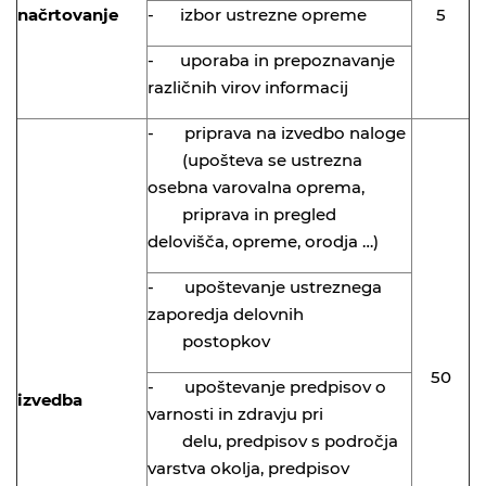
načrtovanje
- izbor ustrezne opreme
5
- uporaba in prepoznavanje
različnih virov informacij
- priprava na izvedbo naloge
(upošteva se ustrezna
osebna varovalna oprema,
priprava in pregled
delovišča, opreme, orodja …)
- upoštevanje ustreznega
zaporedja delovnih
postopkov
50
- upoštevanje predpisov o
izvedba
varnosti in zdravju pri
delu, predpisov s področja
varstva okolja, predpisov