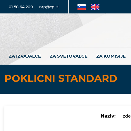
01 58 64 200
·
nrp@cpi.si
ZA IZVAJALCE
ZA SVETOVALCE
ZA KOMISIJE
POKLICNI STANDARD
Naziv:
Izde