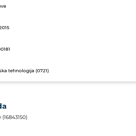
ava
.2015
00181
lska tehnologija (0721)
da
v (16843150)