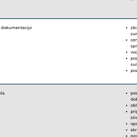
no dokumentacijo
zbi
sur
ozn
spr
vo
poz
sur
poz
ela
pos
do
ob
pri
str
opr
skr
poz