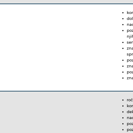
kon
do
nad
po
nj
sen
zna
spr
poz
zna
po
zna
roč
kon
dek
nad
poz
poz