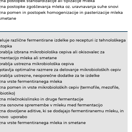
na postopek standardizacije ali tipizacije mleka
zna postopke zgoščevanja mleka oz. uravnavanja suhe snovi
zna pomen in postopek homogenizacije in pasterizacije mleka
 smetane
eluje različne fermentirane izdelke po recepturi iz tehnološkega
stopka
rablja izbrana mikrobiološka cepiva ali okisovalec za
rmentacijo mleka ali smetane
rablja ustrezna mikrobiološka cepiva
otavlja optimalne razmere za delovanje mikrobioloških cepiv
rablja ustrezne, neoporečne dodatke za te izdelke
zna vrste fermentiranega mleka
na pomen in vrste mikrobioloških cepiv (termofile, mezofile,
biotiko)
zna mlečnokislinsko in druge fermentacije
zna osnovne spremembe v mleku med fermentacijo
na dovoljene aditive, ki se dodajajo fermentiranemu mleku, in
ihovo uporabo
zna vrste fermentiranega mleka in smetane