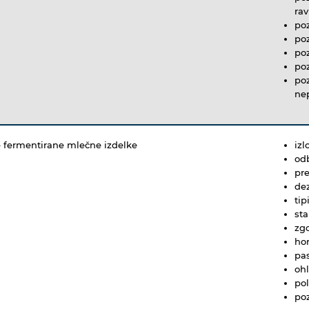
ra
po
po
poz
poz
poz
nep
ne fermentirane mlečne izdelke
izl
od
pr
de
ti
sta
zg
ho
pas
oh
pol
poz