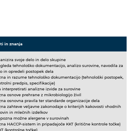
ti in znanja
anizira svoje delo in delo skupine
gleda tehnološko dokumentacijo, analizo surovine, navodila za
o in opredeli postopek dela
zna in razume tehnološko dokumentacijo (tehnološki postopek,
trolni predpis, specifikacije)
 interpretirati analizne izvide za surovine
na osnove prehrane z mikrobiologijo živil
na osnovna pravila ter standarde organizacije dela
na zahteve veljavne zakonodaje o kriterijih kakovosti vhodnih
ovin in mlečnih izdelkov
epozna možne alergene v surovinah
na HACCP-sistem in pripadajoče KKT (kritične kontrole točke)
KT (kontrolne točke)