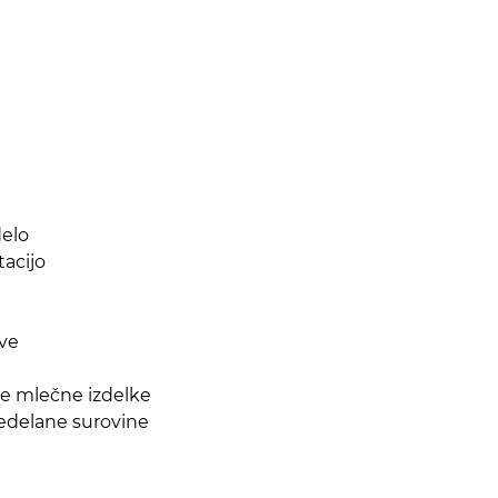
delo
tacijo
tve
ane mlečne izdelke
redelane surovine