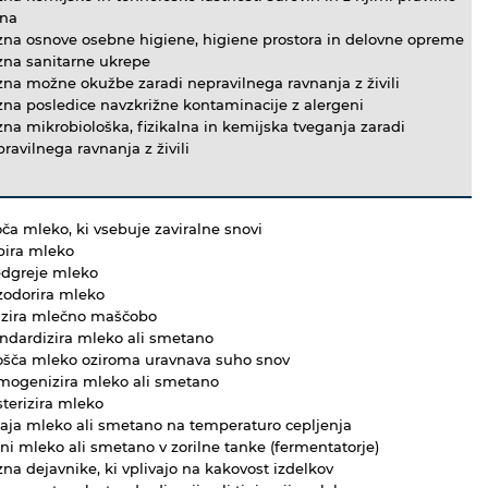
vna
zna osnove osebne higiene, higiene prostora in delovne opreme
zna sanitarne ukrepe
na možne okužbe zaradi nepravilnega ravnanja z živili
na posledice navzkrižne kontaminacije z alergeni
na mikrobiološka, fizikalna in kemijska tveganja zaradi
ravilnega ravnanja z živili
oča mleko, ki vsebuje zaviralne snovi
bira mleko
edgreje mleko
zodorira mleko
pizira mlečno maščobo
ndardizira mleko ali smetano
ošča mleko oziroma uravnava suho snov
mogenizira mleko ali smetano
terizira mleko
laja mleko ali smetano na temperaturo cepljenja
ni mleko ali smetano v zorilne tanke (fermentatorje)
na dejavnike, ki vplivajo na kakovost izdelkov