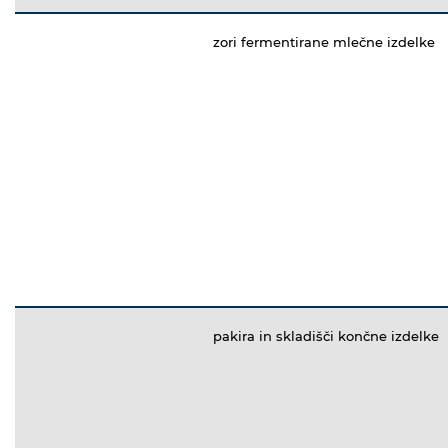
zori fermentirane mlečne izdelke
pakira in skladišči končne izdelke