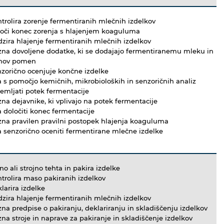
trolira zorenje fermentiranih mlečnih izdelkov
loči konec zorenja s hlajenjem koaguluma
zira hlajenje fermentiranih mlečnih izdelkov
zna dovoljene dodatke, ki se dodajajo fermentiranemu mleku in
ihov pomen
zorično ocenjuje končne izdelke
 s pomočjo kemičnih, mikrobioloških in senzoričnih analiz
emljati potek fermentacije
na dejavnike, ki vplivajo na potek fermentacije
 določiti konec fermentacije
zna pravilen pravilni postopek hlajenja koaguluma
 senzorično oceniti fermentirane mlečne izdelke
no ali strojno tehta in pakira izdelke
trolira maso pakiranih izdelkov
larira izdelke
zira hlajenje fermentiranih mlečnih izdelkov
na predpise o pakiranju, deklariranju in skladiščenju izdelkov
na stroje in naprave za pakiranje in skladiščenje izdelkov