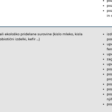
poz
po
po
in
ali ekološko pridelane surovine (kislo mleko, kisla
izd
biotični izdelki, kefir …)
po
upo
fe
upo
zag
upo
po
poz
pro
po
po
poz
nj
po