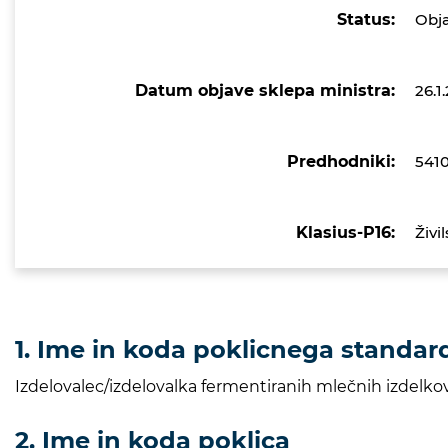
Status:
Obj
Datum objave sklepa ministra:
26.1
Predhodniki:
541
Klasius-P16:
Živi
1. Ime in koda poklicnega standar
Izdelovalec/izdelovalka fermentiranih mlečnih izdelko
2. Ime in koda poklica