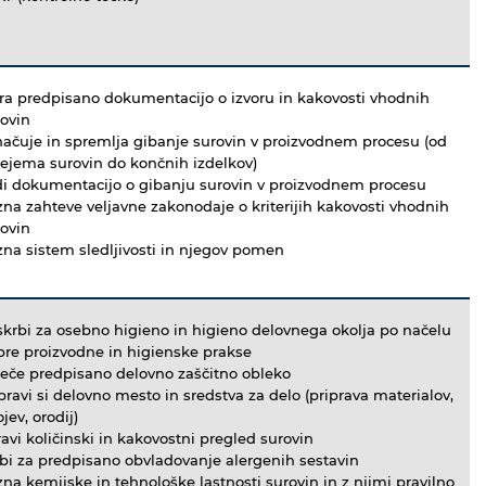
ra predpisano dokumentacijo o izvoru in kakovosti vhodnih
ovin
ačuje in spremlja gibanje surovin v proizvodnem procesu (od
ejema surovin do končnih izdelkov)
di dokumentacijo o gibanju surovin v proizvodnem procesu
na zahteve veljavne zakonodaje o kriterijih kakovosti vhodnih
ovin
na sistem sledljivosti in njegov pomen
krbi za osebno higieno in higieno delovnega okolja po načelu
bre proizvodne in higienske prakse
leče predpisano delovno zaščitno obleko
pravi si delovno mesto in sredstva za delo (priprava materialov,
ojev, orodij)
avi količinski in kakovostni pregled surovin
bi za predpisano obvladovanje alergenih sestavin
na kemijske in tehnološke lastnosti surovin in z njimi pravilno