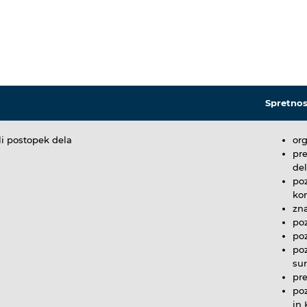
Spretnos
i postopek dela
org
pre
del
po
kon
zna
poz
poz
poz
sur
pr
poz
in 