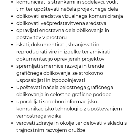
komunicirati s strankami in sodelavci, voditi
tim ter upoštevati načela projektnega dela
oblikovati sredstva vizualnega komuniciranja
oblikovati večpredstavitvena sredstva
opravljati enostavna dela oblikovanja in
postavitev v prostoru
iskati, dokumentirati, shranjevati in
reproducirati vire in izdelke ter arhivirati
dokumentacijo opravljenih projektov
spremljati smernice razvoja in trende
grafičnega oblikovanja, se strokovno
usposabljati in izpopolnjevati
upoštevati načela celostnega grafičnega
oblikovanja in celostne grafične podobe
uporabljati sodobno informacijsko-
komunikacijsko tehnologijo z upoštevanjem
varnostnega vidika
varovati zdravje in okolje ter delovati v skladu s
trajnostnim razvojem družbe