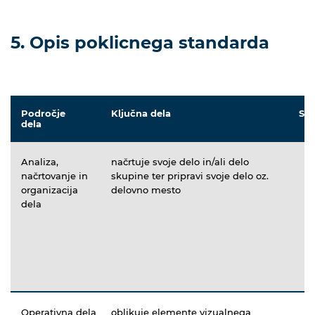
5. Opis poklicnega standarda
Področje
Ključna dela
Spr
dela
Analiza,
načrtuje svoje delo in/ali delo
načrtovanje in
skupine ter pripravi svoje delo oz.
organizacija
delovno mesto
dela
Operativna dela
oblikuje elemente vizualnega