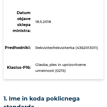
Datum
objave
18.5.2018
sklepa
ministra:
Predhodniki:
Rekviziter/rekviziterka (4362013011)
Glasba, ples in uprizoritvene
Klasius-P16:
umetnosti (0215)
1. Ime in koda poklicnega
standarda