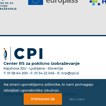
Center RS za poklicno izobraževanje
Kajuhova 32U • Ljubljana • Slovenija
T:
01 58 64 200
• F:
01 54 22 045
• E:
nrp@cpi.si
Zemljevid strani
•
Dostopnost
•
Zasebnost
•
Izvedba KIVI
Na strani uporabljamo piškotke, ki nam pomagajo
izboljšati uporabniško izkušnjo.
©2026 NRP Slovenija. Vse pravice pridržane.
STRINJAM SE
Več o tem