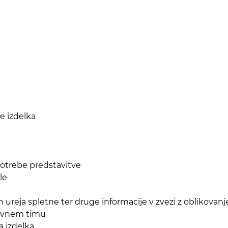
e izdelka
potrebe predstavitve
le
in ureja spletne ter druge informacije v zvezi z oblikovan
okovnem timu
a izdelka