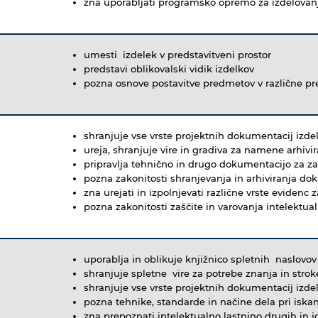
zna uporabljati programsko opremo za izdelovan
umesti izdelek v predstavitveni prostor
predstavi oblikovalski vidik izdelkov
pozna osnove postavitve predmetov v različne pr
shranjuje vse vrste projektnih dokumentacij izde
ureja, shranjuje vire in gradiva za namene arhivi
pripravlja tehnično in drugo dokumentacijo za za
pozna zakonitosti shranjevanja in arhiviranja d
zna urejati in izpolnjevati različne vrste evidenc
pozna zakonitosti zaščite in varovanja intelektua
uporablja in oblikuje knjižnico spletnih naslovov
shranjuje spletne vire za potrebe znanja in strok
shranjuje vse vrste projektnih dokumentacij izde
pozna tehnike, standarde in načine dela pri iska
zna prepoznati intelektualno lastnino drugih in j