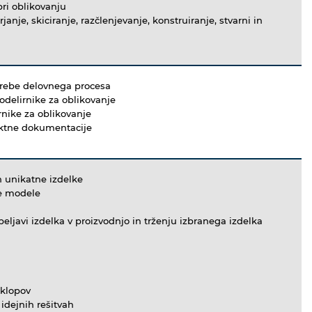
ri oblikovanju
nje, skiciranje, razčlenjevanje, konstruiranje, stvarni in
otrebe delovnega procesa
delirnike za oblikovanje
rnike za oblikovanje
ktne dokumentacije
in unikatne izdelke
ne modele
vpeljavi izdelka v proizvodnjo in trženju izbranega izdelka
sklopov
 idejnih rešitvah