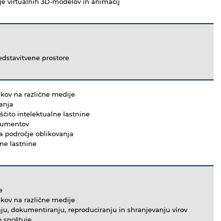
je virtualnih 3D-modelov in animacij
edstavitvene prostore
lkov na različne medije
ranja
ščito intelektualne lastnine
okumentov
 za področje oblikovanja
lne lastnine
e
lkov na različne medije
nju, dokumentiranju, reproduciranju in shranjevanju virov
o spoštuje