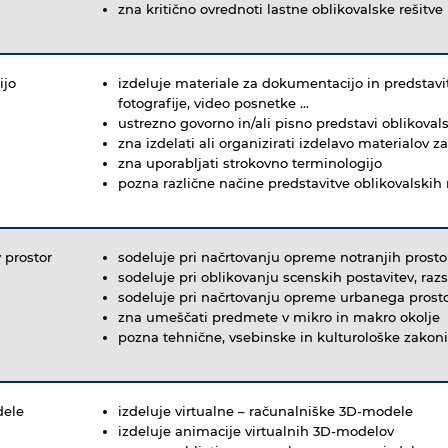
zna kritično ovrednoti lastne oblikovalske rešitve
ijo
izdeluje materiale za dokumentacijo in predstavit
fotografije, video posnetke ...
ustrezno govorno in/ali pisno predstavi oblikovals
zna izdelati ali organizirati izdelavo materialov 
zna uporabljati strokovno terminologijo
pozna različne načine predstavitve oblikovalskih 
 prostor
sodeluje pri načrtovanju opreme notranjih prosto
sodeluje pri oblikovanju scenskih postavitev, raz
sodeluje pri načrtovanju opreme urbanega prosto
zna umeščati predmete v mikro in makro okolje
pozna tehnične, vsebinske in kulturološke zakoni
dele
izdeluje virtualne – računalniške 3D-modele
izdeluje animacije virtualnih 3D-modelov