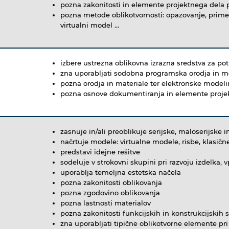
pozna zakonitosti in elemente projektnega dela p
pozna metode oblikotvornosti: opazovanje, primerja
virtualni model ...
izbere ustrezna oblikovna izrazna sredstva za p
zna uporabljati sodobna programska orodja in mo
pozna orodja in materiale ter elektronske modeli
pozna osnove dokumentiranja in elemente proje
zasnuje in/ali preoblikuje serijske, maloserijske 
načrtuje modele: virtualne modele, risbe, klasič
predstavi idejne rešitve
sodeluje v strokovni skupini pri razvoju izdelka, 
uporablja temeljna estetska načela
pozna zakonitosti oblikovanja
pozna zgodovino oblikovanja
pozna lastnosti materialov
pozna zakonitosti funkcijskih in konstrukcijskih 
zna uporabljati tipične oblikotvorne elemente pri