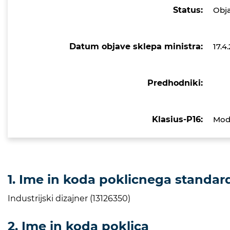
Status:
Obj
Datum objave sklepa ministra:
17.4
Predhodniki:
Klasius-P16:
Modn
1. Ime in koda poklicnega standar
Industrijski dizajner (13126350)
2. Ime in koda poklica