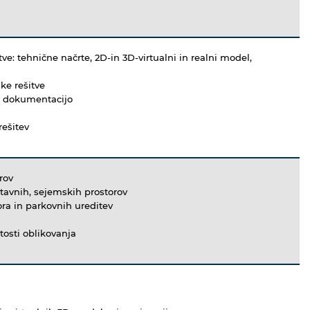
ve: tehnične načrte, 2D-in 3D-virtualni in realni model,
ke rešitve
za dokumentacijo
rešitev
rov
stavnih, sejemskih prostorov
ra in parkovnih ureditev
tosti oblikovanja