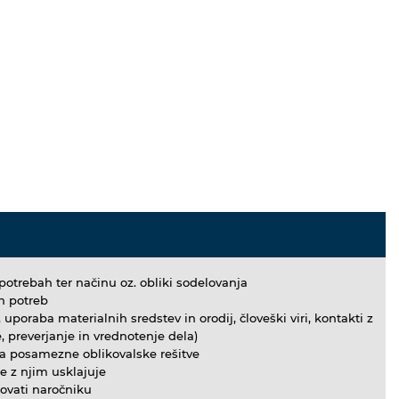
otrebah ter načinu oz. obliki sodelovanja
ih potreb
uporaba materialnih sredstev in orodij, človeški viri, kontakti z
, preverjanje in vrednotenje dela)
 za posamezne oblikovalske rešitve
e z njim usklajuje
dovati naročniku