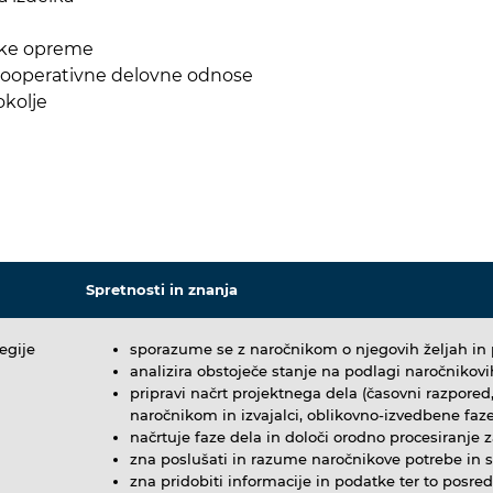
mske opreme
r kooperativne delovne odnose
okolje
Spretnosti in znanja
egije
sporazume se z naročnikom o njegovih željah in p
analizira obstoječe stanje na podlagi naročnikov
pripravi načrt projektnega dela (časovni razpored, 
naročnikom in izvajalci, oblikovno-izvedbene faze
načrtuje faze dela in določi orodno procesiranje
zna poslušati in razume naročnikove potrebe in s
zna pridobiti informacije in podatke ter to posre