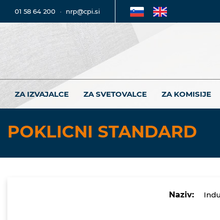
01 58 64 200
·
nrp@cpi.si
ZA IZVAJALCE
ZA SVETOVALCE
ZA KOMISIJE
POKLICNI STANDARD
Naziv:
Indu