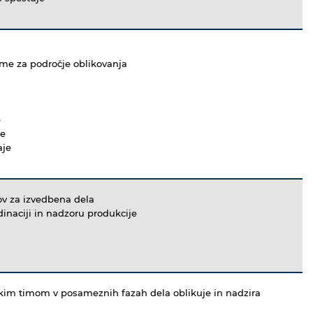
me za področje oblikovanja
e
je
aje
ov za izvedbena dela
dinaciji in nadzoru produkcije
skim timom v posameznih fazah dela oblikuje in nadzira