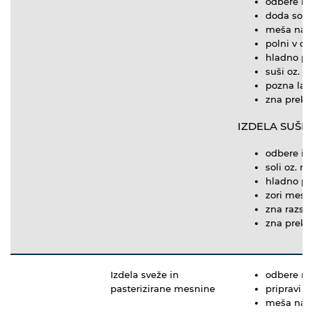
odbere in 
doda sol 
meša nad
polni v ov
hladno pr
suši oz. zo
pozna las
zna preka
IZDELA SUŠENO
odbere in
soli oz. r
hladno pr
zori meso
zna razsol
zna preka
Izdela sveže in
odbere me
pasterizirane mesnine
pripravi n
meša nad