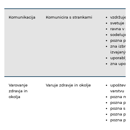
Komunikacija
Komunicira s strankami
vzdržuje s
svetuje s
ravna v s
sodeluje s
pozna pom
zna izbrat
izvajanju
uporablja
zna upora
Varovanje
Varuje zdravje in okolje
upošteva z
zdravja in
varstvu p
okolja
pozna mož
pozna pred
pozna san
pozna pre
pozna pre