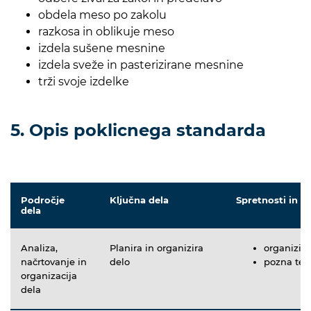
obdela meso po zakolu
razkosa in oblikuje meso
izdela sušene mesnine
izdela sveže in pasterizirane mesnine
trži svoje izdelke
5. Opis poklicnega standarda
Področje
Ključna dela
Spretnosti in z
dela
Analiza,
Planira in organizira
organizira
načrtovanje in
delo
pozna teh
organizacija
dela