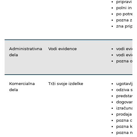
pripravi o
polni in o
po potrebi
pozna zap
zna pripra
Administrativna
Vodi evidence
vodi evide
dela
vodi evid
pozna obra
Komercialna
Trži svoje izdelke
ugotavlja
dela
odziva se
predstavi 
dogovarja
izračuna 
prodaja i
pozna cil
pozna ko
pozna nač