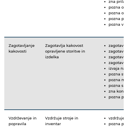
zna prilag
pozna osn
pozna osn
pozna pos
pozna vrst
Zagotavljanje
Zagotavlja kakovost
zagotavlja
kakovosti
opravljene storitve in
zagotavlj
izdelka
zagotavlja
zagotavlja
izvaja na
pozna sta
pozna met
pozna sis
zna kontro
pozna post
Vzdrževanje in
Vzdržuje stroje in
vzdržuje p
popravila
inventar
pozna post