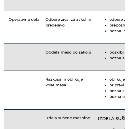
Operativna dela
Odbere žival za zakol in
odbere ži
predelavo
prepozna 
pozna in p
Obdela meso po zakolu
poskrbi z
pozna san
Razkosa in oblikuje
oblikuje 
kose mesa
pripravi 
pozna ek
pozna osn
Izdela sušene mesnine
IZDELA SUŠE