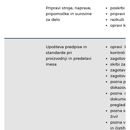
Pripravi stroje, naprave,
poskrbi z
pripomočke in surovine
pripravi s
za delo
razkuži na
opravi kol
Upošteva predpise in
opravi kon
standarde pri
kontroli
proizvodnji in predelavi
zagotovi 
mesa
skrbi za 
zagotavlj
zagotovi p
pozna pos
dokazovan
pozna delo
dokumenta
pregled su
pozna san
živil
pozna vrs
in čistih p