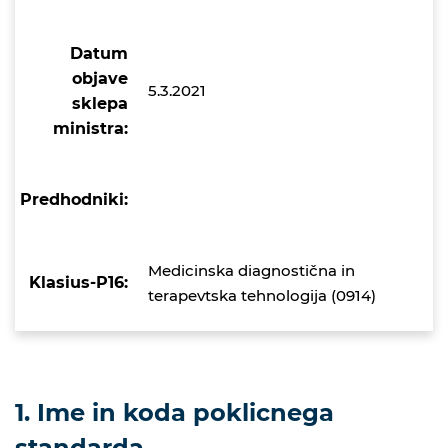
Datum
objave
5.3.2021
sklepa
ministra:
Predhodniki:
Medicinska diagnostična in
Klasius-P16:
terapevtska tehnologija (0914)
1. Ime in koda poklicnega
standarda